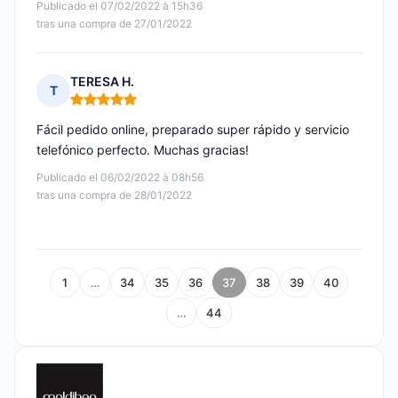
Publicado el 07/02/2022 à 15h36
tras una compra de 27/01/2022
TERESA H.
T
Nota: 5 de 5
Fácil pedido online, preparado super rápido y servicio
telefónico perfecto. Muchas gracias!
Publicado el 06/02/2022 à 08h56
tras una compra de 28/01/2022
1
…
34
35
36
37
38
39
40
…
44