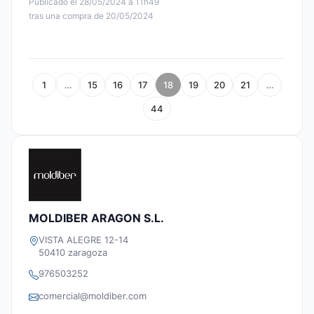
Publicado el 28/05/2024 à 11h49
tras una compra de 20/05/2024
1
…
15
16
17
18
19
20
21
…
44
MOLDIBER ARAGON S.L.
VISTA ALEGRE 12-14
50410 zaragoza
976503252
comercial@moldiber.com