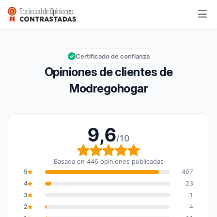
Modregohogar
9,6/10
Calificación global: 9,6 de 10
Certificado de confianza
Opiniones de clientes de
Modregohogar
9,6
/10
Calificación global: 9,6
Basada en 446 opiniones publicadas
5
407
4
23
3
1
2
4