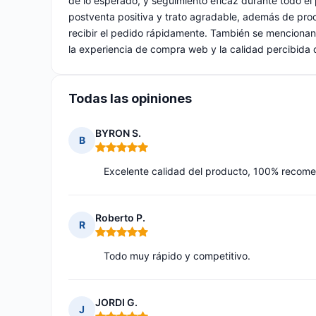
de lo esperado, y seguimiento eficaz durante todo el
postventa positiva y trato agradable, además de proces
recibir el pedido rápidamente. También se mencionan 
la experiencia de compra web y la calidad percibida d
Todas las opiniones
BYRON S.
B
Nota: 5 de 5
Excelente calidad del producto, 100% recom
Roberto P.
R
Nota: 5 de 5
Todo muy rápido y competitivo.
JORDI G.
J