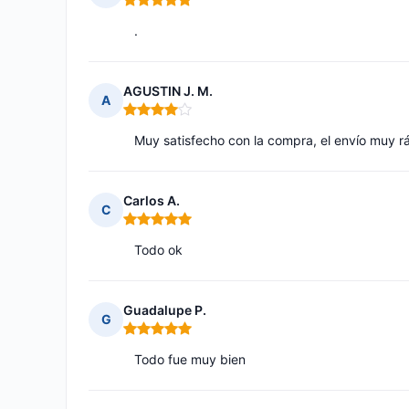
Nota: 5 de 5
.
AGUSTIN J. M.
A
Nota: 4 de 5
Muy satisfecho con la compra, el envío muy 
Carlos A.
C
Nota: 5 de 5
Todo ok
Guadalupe P.
G
Nota: 5 de 5
Todo fue muy bien