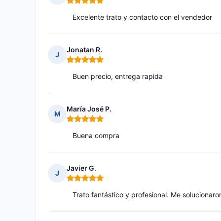
Nota: 5 de 5
Excelente trato y contacto con el vendedor
Jonatan R.
J
Nota: 5 de 5
Buen precio, entrega rapida
María José P.
M
Nota: 5 de 5
Buena compra
Javier G.
J
Nota: 5 de 5
Trato fantástico y profesional. Me solucionar