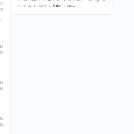
29
contraprestación.
Saber más…
26
e
12
26
26
26
46
26