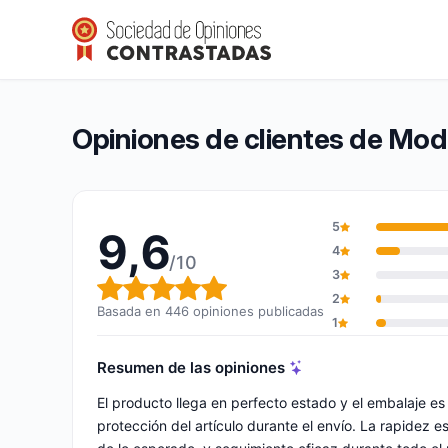
Modregohogar
9,6/10
(446 opiniones)
Calificación global: 9,6 de 10
Opiniones de clientes de Mo
5
9,6
4
/10
3
Calificación global: 9,6 de 10
2
Basada en 446 opiniones publicadas
1
Resumen de las opiniones
El producto llega en perfecto estado y el embalaje e
protección del artículo durante el envío. La rapidez 