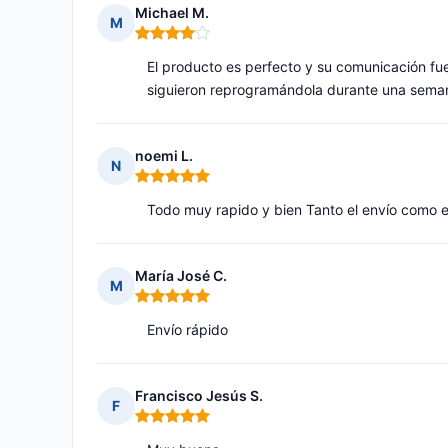
Michael M.
M
Nota: 4 de 5
El producto es perfecto y su comunicación fu
siguieron reprogramándola durante una sema
noemi L.
N
Nota: 5 de 5
Todo muy rapido y bien Tanto el envío como e
María José C.
M
Nota: 5 de 5
Envío rápido
Francisco Jesús S.
F
Nota: 5 de 5