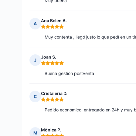
Muy buena
Ana Belen A.
A
Nota: 5 de 5
Muy contenta , llegó justo lo que pedí en un 
Joan S.
J
Nota: 5 de 5
Buena gestión postventa
Cristaleria D.
C
Nota: 5 de 5
Pedido económico, entregado en 24h y muy b
Mònica P.
M