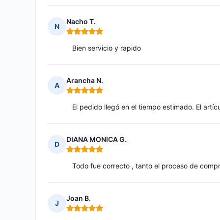
Nacho T.
N
Nota: 5 de 5
Bien servicio y rapido
Arancha N.
A
Nota: 5 de 5
El pedido llegó en el tiempo estimado. El artíc
DIANA MONICA G.
D
Nota: 5 de 5
Todo fue correcto , tanto el proceso de compr
Joan B.
J
Nota: 5 de 5