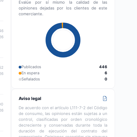
26
Evalúe por sí mismo la calidad de las
opiniones dejadas por los clientes de este
comerciante.
46
26
Publicados
446
52
En espera
6
26
Señalados
0
Aviso legal
00
De acuerdo con el artículo L111-7-2 del Código
26
de consumo, las opiniones están sujetas a un
control, clasificadas por orden cronológico
decreciente y conservadas durante toda la
duración de ejecución del contrato del
comerciante. Opiniones recogidas sin ninguna