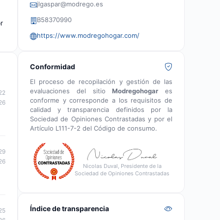
jlgaspar@modrego.es
B58370990
r
https://www.modregohogar.com/
Conformidad
El proceso de recopilación y gestión de las
evaluaciones del sitio
Modregohogar
es
22
conforme y corresponde a los requisitos de
26
calidad y transparencia definidos por la
Sociedad de Opiniones Contrastadas y por el
Artículo L111-7-2 del Código de consumo.
29
26
Nicolas Duval, Presidente de la
Sociedad de Opiniones Contrastadas
Índice de transparencia
25