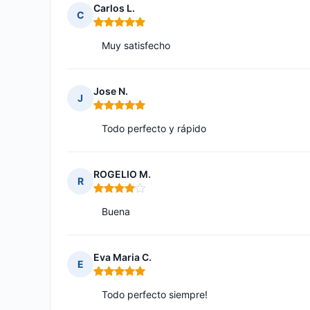
Carlos L.
C
Nota: 5 de 5
Muy satisfecho
Jose N.
J
Nota: 5 de 5
Todo perfecto y rápido
ROGELIO M.
R
Nota: 4 de 5
Buena
Eva Maria C.
E
Nota: 5 de 5
Todo perfecto siempre!