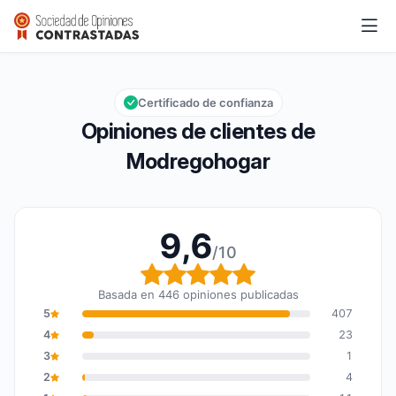
Modregohogar
9,6/10
Calificación global: 9,6 de 10
Certificado de confianza
Opiniones de clientes de
Modregohogar
9,6
/10
Calificación global: 9,6
Basada en 446 opiniones publicadas
5
407
4
23
3
1
2
4