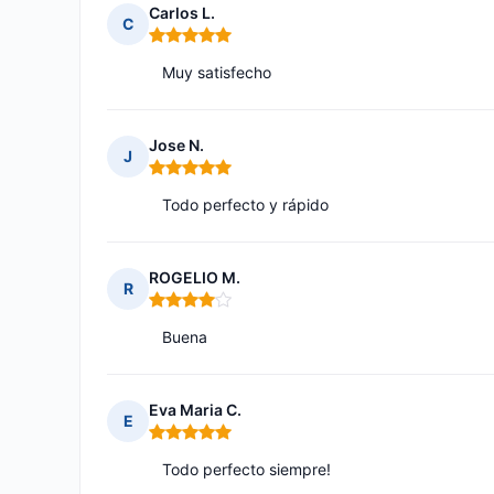
Carlos L.
C
Nota: 5 de 5
Muy satisfecho
Jose N.
J
Nota: 5 de 5
Todo perfecto y rápido
ROGELIO M.
R
Nota: 4 de 5
Buena
Eva Maria C.
E
Nota: 5 de 5
Todo perfecto siempre!