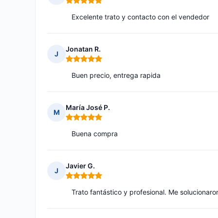
Nota: 5 de 5
Excelente trato y contacto con el vendedor
Jonatan R.
J
Nota: 5 de 5
Buen precio, entrega rapida
María José P.
M
Nota: 5 de 5
Buena compra
Javier G.
J
Nota: 5 de 5
Trato fantástico y profesional. Me solucionar