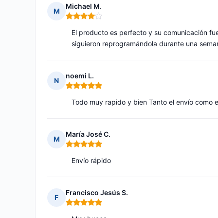
Michael M.
M
Nota: 4 de 5
El producto es perfecto y su comunicación fu
siguieron reprogramándola durante una sema
noemi L.
N
Nota: 5 de 5
Todo muy rapido y bien Tanto el envío como e
María José C.
M
Nota: 5 de 5
Envío rápido
Francisco Jesús S.
F
Nota: 5 de 5