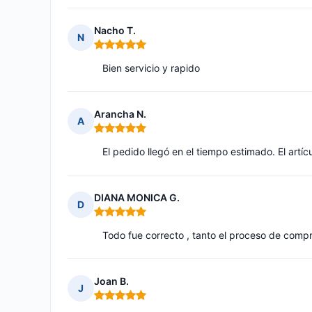
Nacho T.
N
Nota: 5 de 5
Bien servicio y rapido
Arancha N.
A
Nota: 5 de 5
El pedido llegó en el tiempo estimado. El artíc
DIANA MONICA G.
D
Nota: 5 de 5
Todo fue correcto , tanto el proceso de compr
Joan B.
J
Nota: 5 de 5