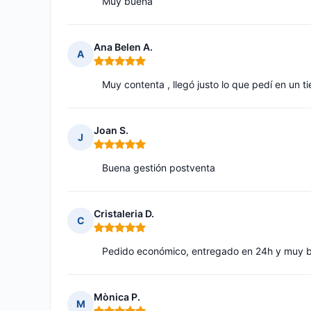
Muy buena
Ana Belen A.
A
Nota: 5 de 5
Muy contenta , llegó justo lo que pedí en un 
Joan S.
J
Nota: 5 de 5
Buena gestión postventa
Cristaleria D.
C
Nota: 5 de 5
Pedido económico, entregado en 24h y muy b
Mònica P.
M