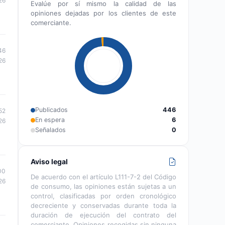
26
Evalúe por sí mismo la calidad de las
opiniones dejadas por los clientes de este
comerciante.
46
26
Publicados
446
52
En espera
6
26
Señalados
0
Aviso legal
00
De acuerdo con el artículo L111-7-2 del Código
26
de consumo, las opiniones están sujetas a un
control, clasificadas por orden cronológico
decreciente y conservadas durante toda la
duración de ejecución del contrato del
comerciante. Opiniones recogidas sin ninguna