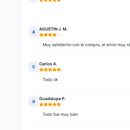
Nota: 5 de 5
.
AGUSTIN J. M.
A
Nota: 4 de 5
Muy satisfecho con la compra, el envío muy 
Carlos A.
C
Nota: 5 de 5
Todo ok
Guadalupe P.
G
Nota: 5 de 5
Todo fue muy bien