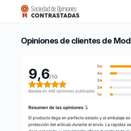
Modregohogar
9,6/10
(446 opiniones)
Calificación global: 9,6 de 10
Opiniones de clientes de Mo
5
9,6
4
/10
3
Calificación global: 9,6 de 10
2
Basada en 446 opiniones publicadas
1
Resumen de las opiniones
El producto llega en perfecto estado y el embalaje e
protección del artículo durante el envío. La rapidez 