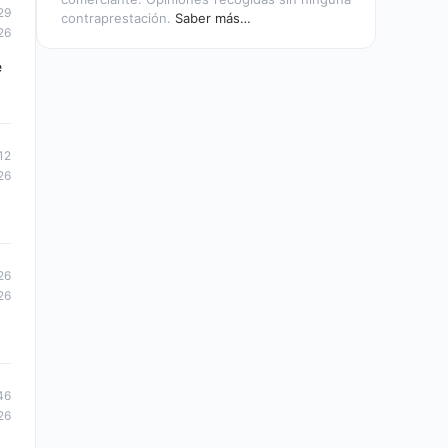
29
contraprestación.
Saber más…
26
e
12
26
26
26
46
26