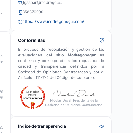
jlgaspar@modrego.es
B58370990
r
https://www.modregohogar.com/
Conformidad
El proceso de recopilación y gestión de las
evaluaciones del sitio
Modregohogar
es
22
conforme y corresponde a los requisitos de
26
calidad y transparencia definidos por la
Sociedad de Opiniones Contrastadas y por el
Artículo L111-7-2 del Código de consumo.
29
26
Nicolas Duval, Presidente de la
Sociedad de Opiniones Contrastadas
Índice de transparencia
25