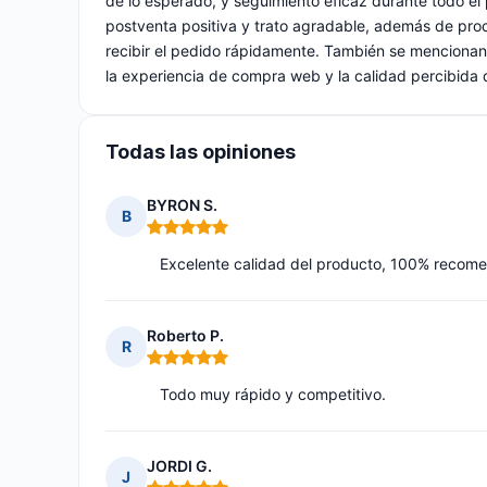
de lo esperado, y seguimiento eficaz durante todo el
postventa positiva y trato agradable, además de proces
recibir el pedido rápidamente. También se mencionan 
la experiencia de compra web y la calidad percibida d
Todas las opiniones
BYRON S.
B
Nota: 5 de 5
Excelente calidad del producto, 100% recom
Roberto P.
R
Nota: 5 de 5
Todo muy rápido y competitivo.
JORDI G.
J