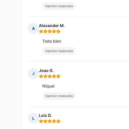
Opinión traducida
Alexander M.
A
Nota: 5 de 5
Todo bien
Opinión traducida
Joao G.
J
Nota: 5 de 5
Níquel
Opinión traducida
Loïc D.
L
Nota: 5 de 5