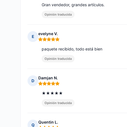
Gran vendedor, grandes artículos.
Opinión traducida
evelyne V.
E
Nota: 5 de 5
paquete recibido, todo está bien
Opinión traducida
Damjan N.
D
Nota: 5 de 5
★★★★★
Opinión traducida
Quentin L.
Q