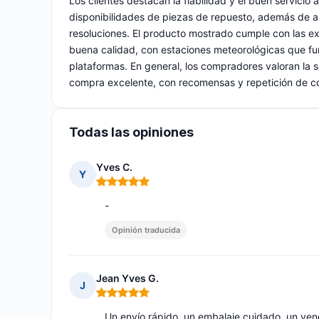
Los clientes destacan la fiabilidad y el buen servicio 
disponibilidades de piezas de repuesto, además de as
resoluciones. El producto mostrado cumple con las ex
buena calidad, con estaciones meteorológicas que fu
plataformas. En general, los compradores valoran la s
compra excelente, con recomensas y repetición de 
Todas las opiniones
Yves C.
Y
Nota: 5 de 5
-
Opinión traducida
Jean Yves G.
J
Nota: 5 de 5
Un envío rápido, un embalaje cuidado, un ve