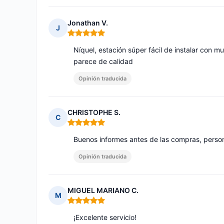
Jonathan V.
J
Nota: 5 de 5
Níquel, estación súper fácil de instalar con 
parece de calidad
Opinión traducida
CHRISTOPHE S.
C
Nota: 5 de 5
Buenos informes antes de las compras, perso
Opinión traducida
MIGUEL MARIANO C.
M
Nota: 5 de 5
¡Excelente servicio!