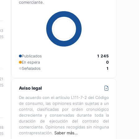
comerciante.
03
25
Publicados
1 245
En espera
0
Señalados
1
21
25
Aviso legal
De acuerdo con el artículo L111-7-2 del Código
de consumo, las opiniones están sujetas a un
control, clasificadas por orden cronológico
decreciente y conservadas durante toda la
duración de ejecución del contrato del
comerciante. Opiniones recogidas sin ninguna
38
contraprestación.
Saber más…
25