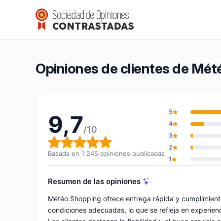
Météo Shopping
9,7/10
(1 245 opiniones)
Calificación global: 9,7 de 10
Opiniones de clientes de Mé
5
9,7
4
/10
3
Calificación global: 9,7 de 10
2
Basada en 1 245 opiniones publicadas
1
Resumen de las opiniones
Météo Shopping ofrece entrega rápida y cumplimiento
condiciones adecuadas, lo que se refleja en experien