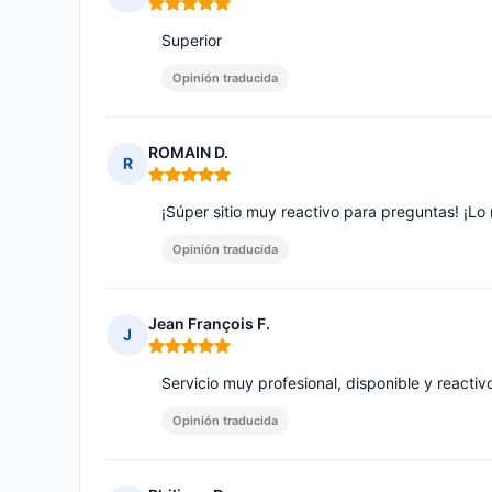
Nota: 5 de 5
Superior
Opinión traducida
ROMAIN D.
R
Nota: 5 de 5
¡Súper sitio muy reactivo para preguntas! ¡L
Opinión traducida
Jean François F.
J
Nota: 5 de 5
Servicio muy profesional, disponible y reactivo
Opinión traducida