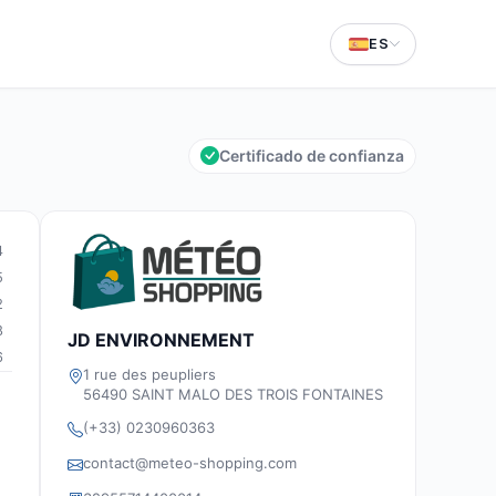
ES
Certificado de confianza
4
5
2
8
JD ENVIRONNEMENT
6
1 rue des peupliers
56490 SAINT MALO DES TROIS FONTAINES
(+33) 0230960363
contact@meteo-shopping.com