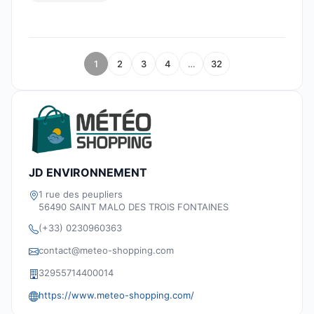
1
2
3
4
…
32
JD ENVIRONNEMENT
1 rue des peupliers
56490 SAINT MALO DES TROIS FONTAINES
(+33) 0230960363
contact@meteo-shopping.com
32955714400014
https://www.meteo-shopping.com/