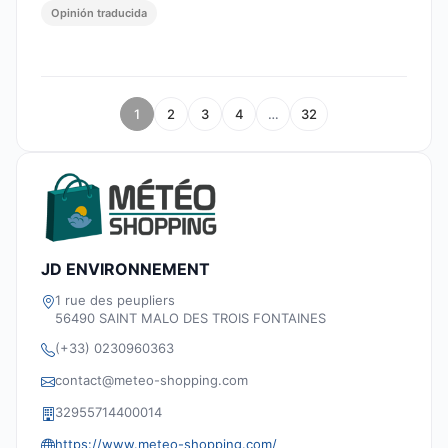
Opinión traducida
1
2
3
4
…
32
JD ENVIRONNEMENT
1 rue des peupliers
56490 SAINT MALO DES TROIS FONTAINES
(+33) 0230960363
contact@meteo-shopping.com
32955714400014
https://www.meteo-shopping.com/