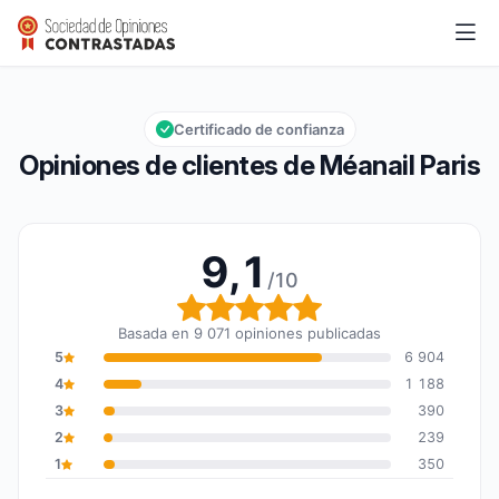
Méanail Paris
9,1/10
Calificación global: 9,1 de 10
Certificado de confianza
Opiniones de clientes de Méanail Paris
9,1
/10
Calificación global: 9,1 
Basada en 9 071 opiniones publicadas
5
6 904
4
1 188
3
390
2
239
1
350