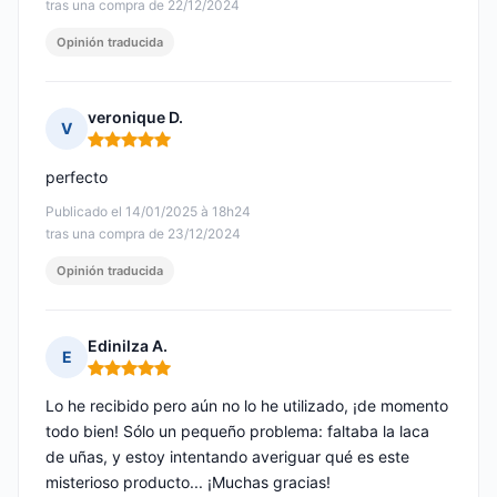
tras una compra de 22/12/2024
Opinión traducida
veronique D.
V
Nota: 5 de 5
perfecto
Publicado el 14/01/2025 à 18h24
tras una compra de 23/12/2024
Opinión traducida
Edinilza A.
E
Nota: 5 de 5
Lo he recibido pero aún no lo he utilizado, ¡de momento
todo bien! Sólo un pequeño problema: faltaba la laca
de uñas, y estoy intentando averiguar qué es este
misterioso producto... ¡Muchas gracias!