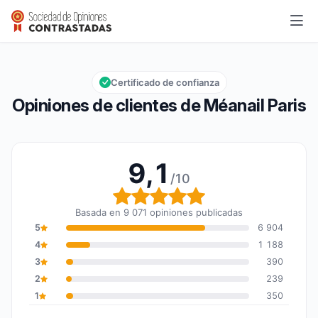
Méanail Paris
9,1/10
Calificación global: 9,1 de 10
Certificado de confianza
Opiniones de clientes de Méanail Paris
9,1
/10
Calificación global: 9,1 
Basada en 9 071 opiniones publicadas
5
6 904
4
1 188
3
390
2
239
1
350