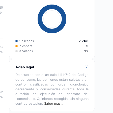
25
24
Publicados
7 768
En espera
9
03
Señalados
12
24
r
Aviso legal
De acuerdo con el artículo L111-7-2 del Código
de consumo, las opiniones están sujetas a un
control, clasificadas por orden cronológico
decreciente y conservadas durante toda la
52
duración de ejecución del contrato del
24
comerciante. Opiniones recogidas sin ninguna
contraprestación.
Saber más…