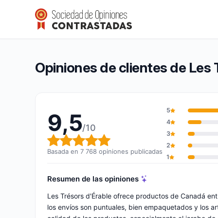
Les Trésors d’Érable
9,5/10
(7 768 opiniones)
Calificación global: 9,5 de 10
Opiniones de clientes de Les 
5
9,5
4
/10
3
Calificación global: 9,5 de 10
2
Basada en 7 768 opiniones publicadas
1
Resumen de las opiniones
Les Trésors d'Érable ofrece productos de Canadá en
los envíos son puntuales, bien empaquetados y los artí