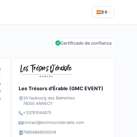
ES
Certificado de confianza
8
1
3
Les Trésors d'Érable (GMC EVENT)
0
34 faubourg des Balmettes
6
74000 ANNECY
+33781044975
contact@lestresorsderable.com
79859866000016