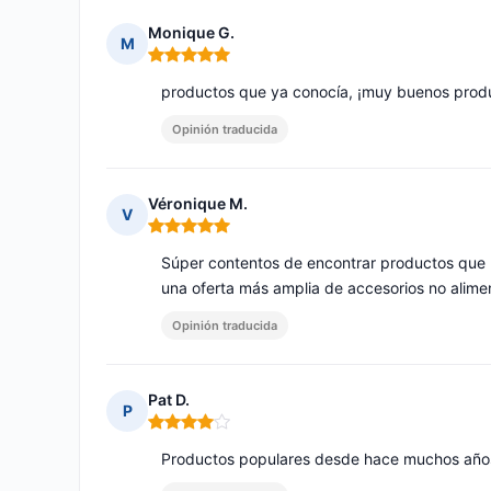
Monique G.
M
Nota: 5 de 5
productos que ya conocía, ¡muy buenos prod
Opinión traducida
Véronique M.
V
Nota: 5 de 5
Súper contentos de encontrar productos que 
una oferta más amplia de accesorios no alimen
Opinión traducida
Pat D.
P
Nota: 4 de 5
Productos populares desde hace muchos años