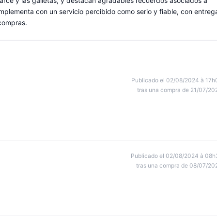
 arce y las galletas, y destacan agradables recuerdos asociados a
plementa con un servicio percibido como serio y fiable, con entreg
 compras.
Publicado el 02/08/2024 à 17h
tras una compra de 21/07/20
Publicado el 02/08/2024 à 08h
tras una compra de 08/07/20