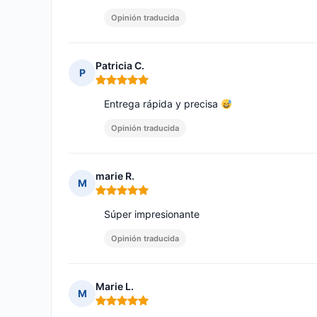
Opinión traducida
Patricia C.
P
Nota: 5 de 5
Entrega rápida y precisa
Opinión traducida
marie R.
M
Nota: 5 de 5
Súper impresionante
Opinión traducida
Marie L.
M
Nota: 5 de 5