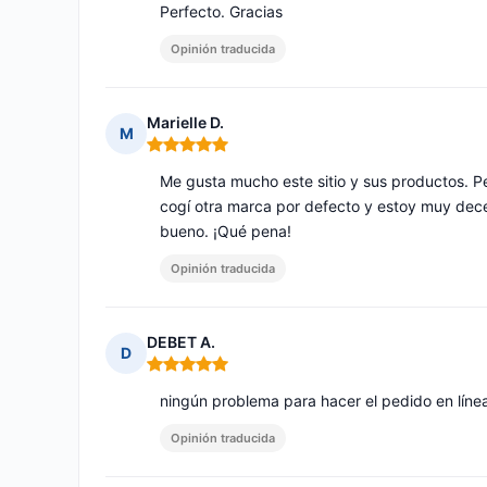
Perfecto. Gracias
Opinión traducida
Marielle D.
M
Nota: 5 de 5
Me gusta mucho este sitio y sus productos. Pe
cogí otra marca por defecto y estoy muy dec
bueno. ¡Qué pena!
Opinión traducida
DEBET A.
D
Nota: 5 de 5
ningún problema para hacer el pedido en líne
Opinión traducida