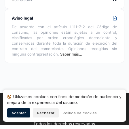
Aviso legal
De acuerdo con el artículo L111-7-2 del Código de
consumo, las opiniones están sujetas a un control,
clasificadas por orden cronológico decreciente y
conservadas durante toda la duración de ejecución del
contrato del comerciante. Opiniones recogidas sin
ninguna contraprestación.
Saber más…
Utilizamos cookies con fines de medición de audiencia y
mejora de la experiencia del usuario.
Inicio
Estado opiniones
Categorías
CGU
Cookies
Legal
Aceptar
Rechazar
Política de cookies
Copyright © 2026
Sociedad de Opiniones Contrastadas
.
Todos los derechos reservados.