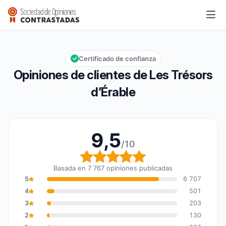
Les Trésors d’Érable
9,5/10
Calificación global: 9,5 de 10
Certificado de confianza
Opiniones de clientes de Les Trésors
d’Érable
9,5
/10
Calificación global: 9,5
Basada en 7 767 opiniones publicadas
5
6 707
4
501
3
203
2
130