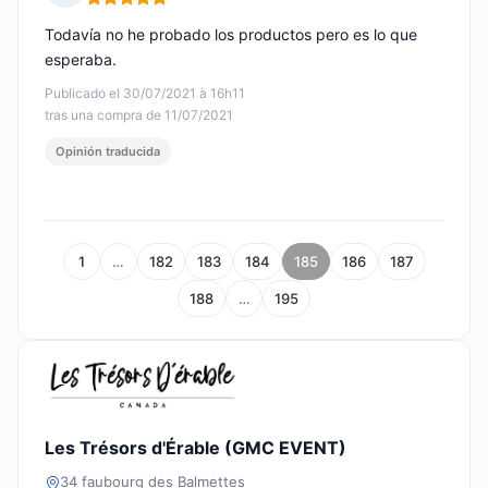
Nota: 5 de 5
Todavía no he probado los productos pero es lo que
esperaba.
Publicado el 30/07/2021 à 16h11
tras una compra de 11/07/2021
Opinión traducida
1
…
182
183
184
185
186
187
188
…
195
Les Trésors d'Érable (GMC EVENT)
34 faubourg des Balmettes