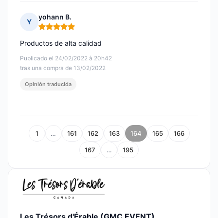
yohann B.
Y
Nota: 5 de 5
Productos de alta calidad
Publicado el 24/02/2022 à 20h42
tras una compra de 13/02/2022
Opinión traducida
1
…
161
162
163
164
165
166
167
…
195
Les Trésors d'Érable (GMC EVENT)