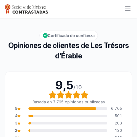
Les Trésors d’Érable
9,5/10
Calificación global: 9,5 de 10
Certificado de confianza
Opiniones de clientes de Les Trésors
d’Érable
9,5
/10
Calificación global: 9,5
Basada en 7 765 opiniones publicadas
5
6 705
4
501
3
203
2
130