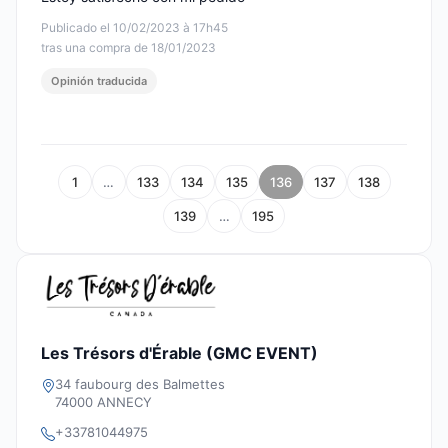
Publicado el 10/02/2023 à 17h45
tras una compra de 18/01/2023
Opinión traducida
1
…
133
134
135
136
137
138
139
…
195
Les Trésors d'Érable (GMC EVENT)
34 faubourg des Balmettes
74000 ANNECY
+33781044975