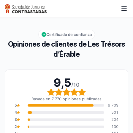
Les Trésors d’Érable
9,5/10
Calificación global: 9,5 de 10
Certificado de confianza
Opiniones de clientes de Les Trésors
d’Érable
9,5
/10
Calificación global: 9,5
Basada en 7 770 opiniones publicadas
5
6 709
4
501
3
204
2
130