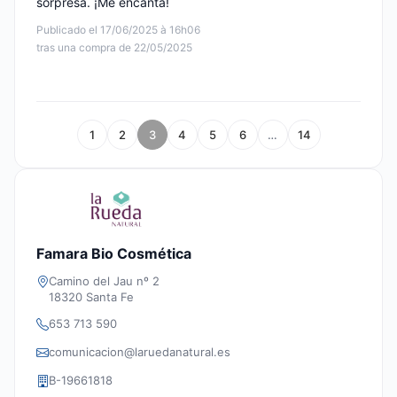
sorpresa. ¡Me encanta!
Publicado el 17/06/2025 à 16h06
tras una compra de 22/05/2025
1
2
3
4
5
6
…
14
Famara Bio Cosmética
Camino del Jau nº 2
18320 Santa Fe
653 713 590
comunicacion@laruedanatural.es
B-19661818