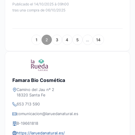
Publicado el 14/10/2025 à 09h00
tras una compra de 06/10/2025
1
2
3
4
5
…
14
Famara Bio Cosmética
Camino del Jau nº 2
18320 Santa Fe
653 713 590
comunicacion@laruedanatural.es
B-19661818
https://laruedanatural.es/