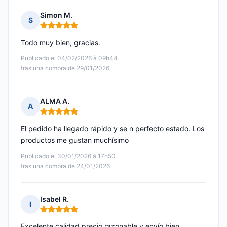
Simon M.
S
Nota: 5 de 5
Todo muy bien, gracias.
Publicado el 04/02/2026 à 09h44
tras una compra de 29/01/2026
ALMA A.
A
Nota: 5 de 5
El pedido ha llegado rápido y se n perfecto estado. Los
productos me gustan muchísimo
Publicado el 30/01/2026 à 17h50
tras una compra de 24/01/2026
Isabel R.
I
Nota: 5 de 5
Excelente calidad,precio razonable y envío bien