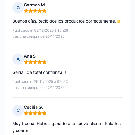
Carmen M.
C
Nota: 5 de 5
Buenos días.Recibidos los productos correctamente.
Publicado el 02/12/2025 à 13h28
tras una compra de 25/11/2025
Ana S.
A
Nota: 5 de 5
Genial, de total confianza !!
Publicado el 29/11/2025 à 07h53
tras una compra de 22/11/2025
Cecilia G.
C
Nota: 5 de 5
Muy buena. Habéis ganado una nueva cliente. Saludos
y suerte.