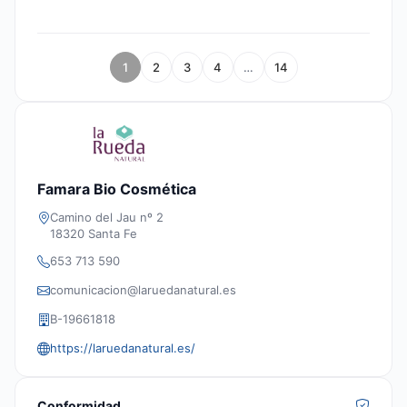
1
2
3
4
…
14
Famara Bio Cosmética
Camino del Jau nº 2
18320 Santa Fe
653 713 590
comunicacion@laruedanatural.es
B-19661818
https://laruedanatural.es/
Conformidad