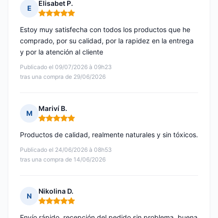
Elisabet P.
E
Nota: 5 de 5
Estoy muy satisfecha con todos los productos que he
comprado, por su calidad, por la rapidez en la entrega
y por la atención al cliente
Publicado el 09/07/2026 à 09h23
tras una compra de 29/06/2026
Mariví B.
M
Nota: 5 de 5
Productos de calidad, realmente naturales y sin tóxicos.
Publicado el 24/06/2026 à 08h53
tras una compra de 14/06/2026
Nikolina D.
N
Nota: 5 de 5
Envío rápido, recepción del pedido sin problema, buena