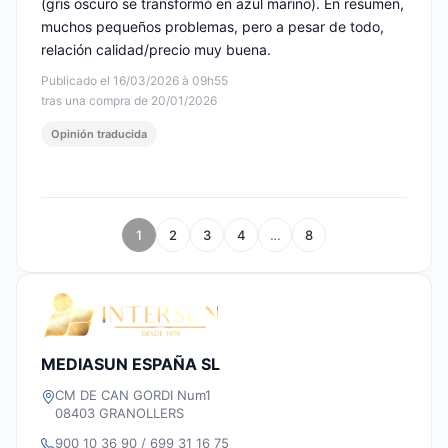
(gris oscuro se transformó en azul marino). En resumen,
muchos pequeños problemas, pero a pesar de todo,
relación calidad/precio muy buena.
Publicado el 16/03/2026 à 09h55
tras una compra de 20/01/2026
Opinión traducida
1
2
3
4
…
8
MEDIASUN ESPAÑA SL
CM DE CAN GORDI Num1
08403 GRANOLLERS
900 10 36 90 / 699 31 16 75