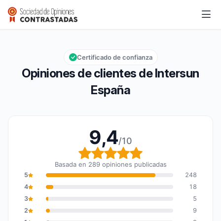
Intersun España
9,4/10
Calificación global: 9,4 de 10
Certificado de confianza
Opiniones de clientes de Intersun
España
9,4
/10
Calificación global: 9,4
Basada en 289 opiniones publicadas
5
248
4
18
3
5
2
9