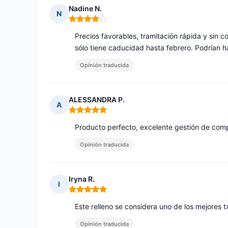
Nadine N.
N
Nota: 4 de 5
Precios favorables, tramitación rápida y sin 
sólo tiene caducidad hasta febrero. Podrían h
Opinión traducida
ALESSANDRA P.
A
Nota: 5 de 5
Producto perfecto, excelente gestión de com
Opinión traducida
Iryna R.
I
Nota: 5 de 5
Este relleno se considera uno de los mejores t
Opinión traducida