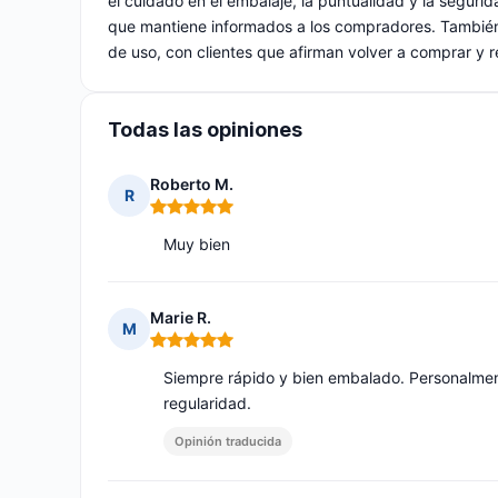
el cuidado en el embalaje, la puntualidad y la segurida
que mantiene informados a los compradores. También 
de uso, con clientes que afirman volver a comprar y 
Todas las opiniones
Roberto M.
R
Nota: 5 de 5
Muy bien
Marie R.
M
Nota: 5 de 5
Siempre rápido y bien embalado. Personalmen
regularidad.
Opinión traducida