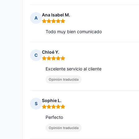
Ana Isabel M.
A
Nota: 5 de 5
Todo muy bien comunicado
Chloé Y.
C
Nota: 5 de 5
Excelente servicio al cliente
Opinión traducida
Sophie L.
S
Nota: 5 de 5
Perfecto
Opinión traducida