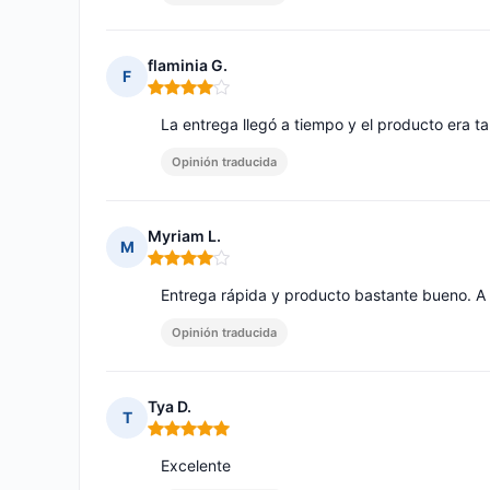
flaminia G.
F
Nota: 4 de 5
La entrega llegó a tiempo y el producto era ta
Opinión traducida
Myriam L.
M
Nota: 4 de 5
Entrega rápida y producto bastante bueno. A l
Opinión traducida
Tya D.
T
Nota: 5 de 5
Excelente