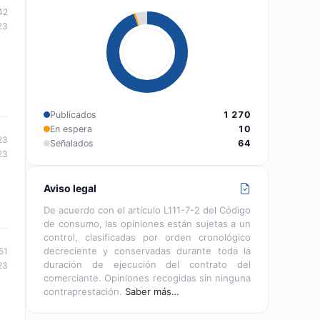
42
23
Publicados
1 270
En espera
10
23
Señalados
64
23
Aviso legal
De acuerdo con el artículo L111-7-2 del Código
de consumo, las opiniones están sujetas a un
control, clasificadas por orden cronológico
decreciente y conservadas durante toda la
51
duración de ejecución del contrato del
23
comerciante. Opiniones recogidas sin ninguna
contraprestación.
Saber más…