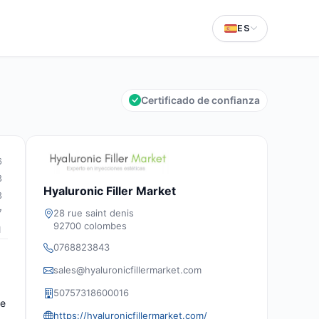
ES
Certificado de confianza
6
3
Hyaluronic Filler Market
3
28 rue saint denis
7
92700 colombes
1
0768823843
sales@hyaluronicfillermarket.com
50757318600016
te
https://hyaluronicfillermarket.com/