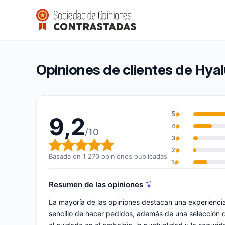
Hyaluronic Filler Market
9,2/10
(1 270 opiniones)
Calificación global: 9,2 de 10
Opiniones de clientes de Hyal
5
9,2
4
/10
3
Calificación global: 9,2 de 10
2
Basada en 1 270 opiniones publicadas
1
Resumen de las opiniones
La mayoría de las opiniones destacan una experienci
sencillo de hacer pedidos, además de una selección 