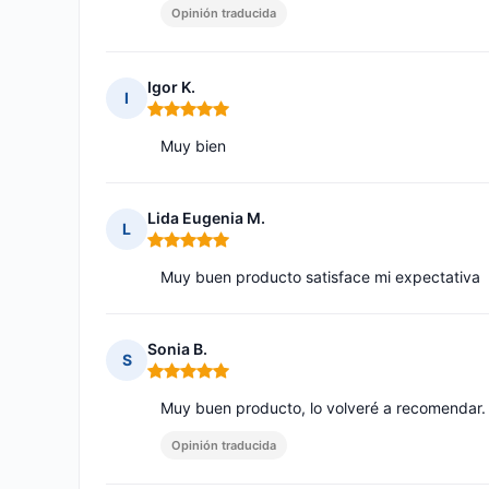
Opinión traducida
Igor K.
I
Nota: 5 de 5
Muy bien
Lida Eugenia M.
L
Nota: 5 de 5
Muy buen producto satisface mi expectativa
Sonia B.
S
Nota: 5 de 5
Muy buen producto, lo volveré a recomendar.
Opinión traducida