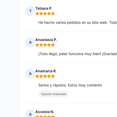
Tatiana P.
T
Nota: 5 de 5
He hecho varios pedidos en su sitio web. Tod
Anastasia P.
A
Nota: 5 de 5
¡Todo llegó, pelar funciona muy bien! ¡Gracia
Anamaria R.
A
Nota: 5 de 5
Serios y rápidos. Estoy muy contento
Opinión traducida
Asvesta N.
A