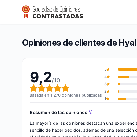
Hyaluronic Filler Market
9,2/10
(1 270 opiniones)
Calificación global: 9,2 de 10
Opiniones de clientes de Hyal
5
9,2
4
/10
3
Calificación global: 9,2 de 10
2
Basada en 1 270 opiniones publicadas
1
Resumen de las opiniones
La mayoría de las opiniones destacan una experienci
sencillo de hacer pedidos, además de una selección 