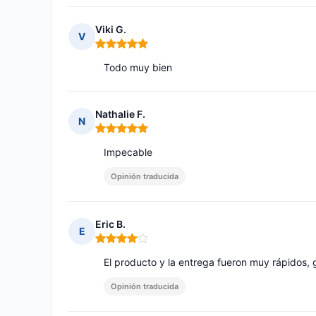
Viki G.
V
Nota: 5 de 5
Todo muy bien
Nathalie F.
N
Nota: 5 de 5
Impecable
Opinión traducida
Eric B.
E
Nota: 4 de 5
El producto y la entrega fueron muy rápidos, 
Opinión traducida