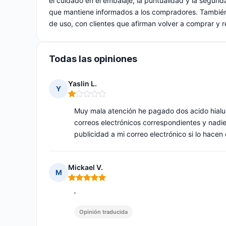
el cuidado en el embalaje, la puntualidad y la segurida
que mantiene informados a los compradores. También 
de uso, con clientes que afirman volver a comprar y 
Todas las opiniones
Yaslin L.
Y
Nota: 1 de 5
Muy mala atención he pagado dos acido hialur
correos electrónicos correspondientes y nadie
publicidad a mi correo electrónico si lo hace
Mickael V.
M
Nota: 5 de 5
'
Opinión traducida