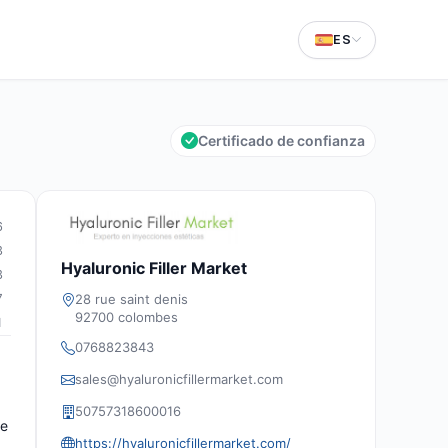
ES
Certificado de confianza
6
3
Hyaluronic Filler Market
3
28 rue saint denis
7
92700 colombes
1
0768823843
sales@hyaluronicfillermarket.com
50757318600016
te
https://hyaluronicfillermarket.com/