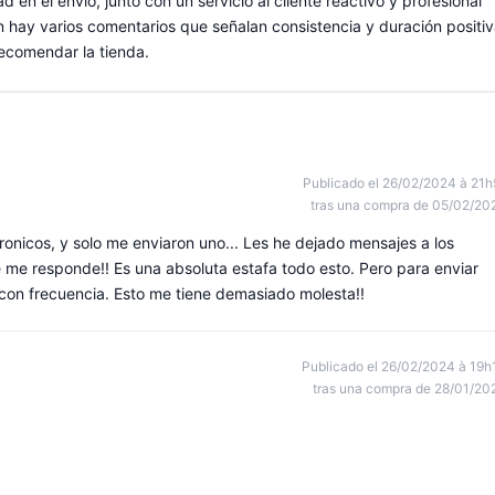
d en el envío, junto con un servicio al cliente reactivo y profesional
hay varios comentarios que señalan consistencia y duración positi
recomendar la tienda.
Publicado el 26/02/2024 à 21h
tras una compra de 05/02/20
onicos, y solo me enviaron uno... Les he dejado mensajes a los
 me responde!! Es una absoluta estafa todo esto. Pero para enviar
n con frecuencia. Esto me tiene demasiado molesta!!
Publicado el 26/02/2024 à 19h
tras una compra de 28/01/20