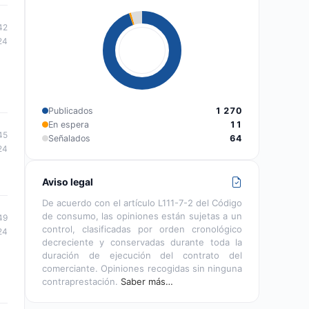
42
24
Publicados
1 270
En espera
11
45
Señalados
64
24
Aviso legal
De acuerdo con el artículo L111-7-2 del Código
de consumo, las opiniones están sujetas a un
49
control, clasificadas por orden cronológico
24
decreciente y conservadas durante toda la
duración de ejecución del contrato del
comerciante. Opiniones recogidas sin ninguna
contraprestación.
Saber más…