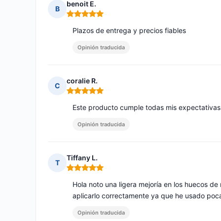
benoit E.
B
Nota: 5 de 5
Plazos de entrega y precios fiables
Opinión traducida
coralie R.
C
Nota: 5 de 5
Este producto cumple todas mis expectativas
Opinión traducida
Tiffany L.
T
Nota: 5 de 5
Hola noto una ligera mejoría en los huecos de
aplicarlo correctamente ya que he usado poca
Opinión traducida