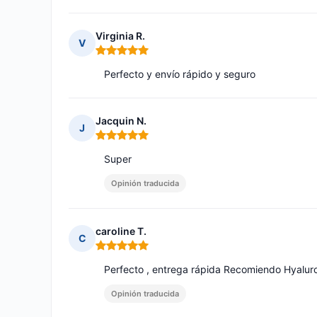
Virginia R.
V
Nota: 5 de 5
Perfecto y envío rápido y seguro
Jacquin N.
J
Nota: 5 de 5
Super
Opinión traducida
caroline T.
C
Nota: 5 de 5
Perfecto , entrega rápida Recomiendo Hyaluron
Opinión traducida