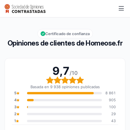
Homeose.fr
9,7/10
Calificación global: 9,7 de 10
Certificado de confianza
Opiniones de clientes de Homeose.fr
9,7
/10
Calificación global: 9,7
Basada en 9 938 opiniones publicadas
5
8 861
4
905
3
100
2
29
1
43