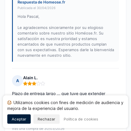
Respuesta de Homeose.fr
Publicada el 30/04/2026
Hola Pascal,
Le agradecemos sinceramente por su elogioso
comentario sobre nuestro sitio Homéose.fr. Su
satisfacción es nuestra prioridad y estamos
encantados de que nuestros productos cumplan
con sus expectativas. Esperamos darle la bienvenida
nuevamente en nuestro sitio.
Alain L.
A
Nota: 3 de 5
Plazo de entrega largo ... que tuve que extender
debido a la obligación de ausentarme. En general, los
Utilizamos cookies con fines de medición de audiencia y
artículos son un poco demasiado grandes. El 3XL de
mejora de la experiencia del usuario.
Addicted podría haber sido solo 1XL.
Aceptar
Rechazar
Política de cookies
Publicado el 22/04/2026 à 11h15
tras una compra de 30/03/2026