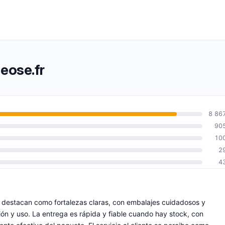
eose.fr
8 86
90
10
2
4
s destacan como fortalezas claras, con embalajes cuidadosos y
n y uso. La entrega es rápida y fiable cuando hay stock, con