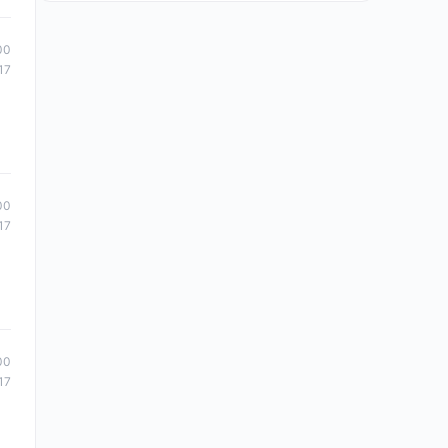
00
17
00
17
00
17