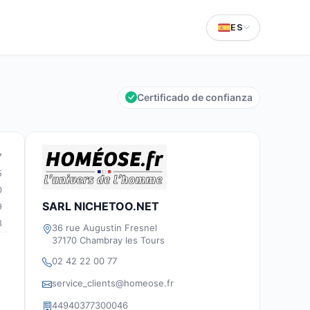
ES
Certificado de confianza
7
5
0
SARL NICHETOO.NET
9
3
36 rue Augustin Fresnel
37170 Chambray les Tours
02 42 22 00 77
service_clients@homeose.fr
44940377300046