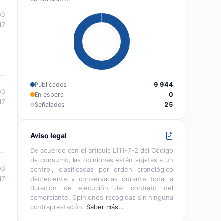
00
17
Publicados
9 944
00
En espera
0
17
Señalados
25
Aviso legal
De acuerdo con el artículo L111-7-2 del Código
de consumo, las opiniones están sujetas a un
00
control, clasificadas por orden cronológico
decreciente y conservadas durante toda la
17
duración de ejecución del contrato del
comerciante. Opiniones recogidas sin ninguna
contraprestación.
Saber más…