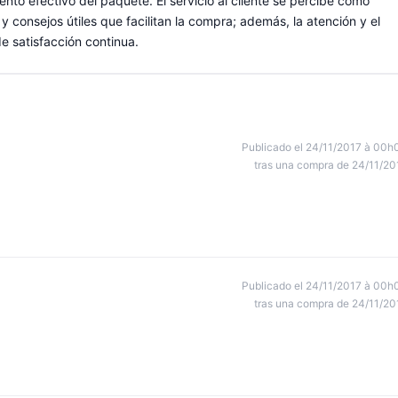
to efectivo del paquete. El servicio al cliente se percibe como
y consejos útiles que facilitan la compra; además, la atención y el
de satisfacción continua.
Publicado el 24/11/2017 à 00h
tras una compra de 24/11/20
Publicado el 24/11/2017 à 00h
tras una compra de 24/11/20