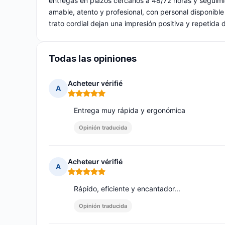
entregas en plazos cercanos a 48/72 horas y seguimien
amable, atento y profesional, con personal disponible 
trato cordial dejan una impresión positiva y repetida 
Todas las opiniones
Acheteur vérifié
A
Nota: 5 de 5
Entrega muy rápida y ergonómica
Opinión traducida
Acheteur vérifié
A
Nota: 5 de 5
Rápido, eficiente y encantador...
Opinión traducida