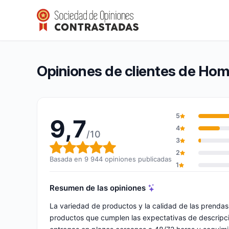
Homeose.fr
9,7/10
(9 944 opiniones)
Calificación global: 9,7 de 10
Opiniones de clientes de Hom
5
9,7
4
/10
3
Calificación global: 9,7 de 10
2
Basada en 9 944 opiniones publicadas
1
Resumen de las opiniones
La variedad de productos y la calidad de las prenda
productos que cumplen las expectativas de descripció