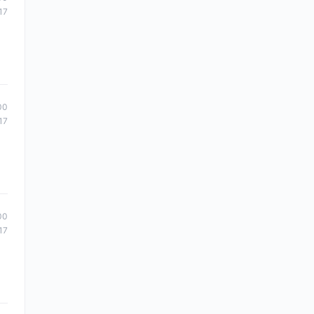
17
00
17
00
17