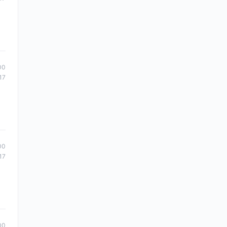
00
17
00
17
00