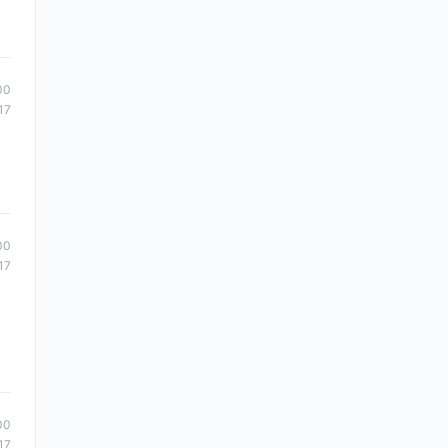
00
17
00
17
00
17