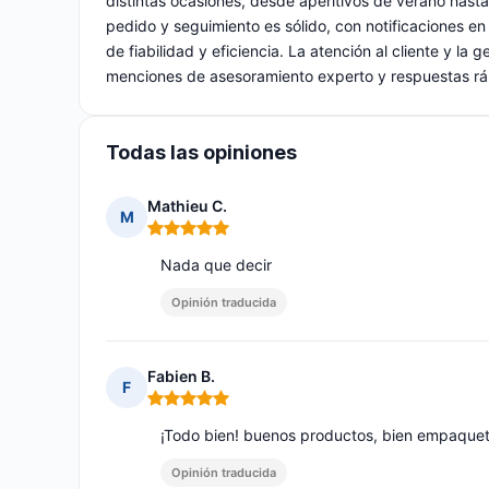
distintas ocasiones, desde aperitivos de verano hasta
pedido y seguimiento es sólido, con notificaciones e
de fiabilidad y eficiencia. La atención al cliente y l
menciones de asesoramiento experto y respuestas rá
Todas las opiniones
Mathieu C.
M
Nota: 5 de 5
Nada que decir
Opinión traducida
Fabien B.
F
Nota: 5 de 5
¡Todo bien! buenos productos, bien empaquet
Opinión traducida