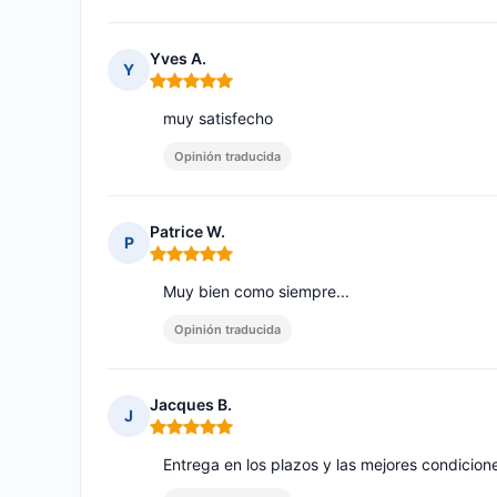
Yves A.
Y
Nota: 5 de 5
muy satisfecho
Opinión traducida
Patrice W.
P
Nota: 5 de 5
Muy bien como siempre...
Opinión traducida
Jacques B.
J
Nota: 5 de 5
Entrega en los plazos y las mejores condicion