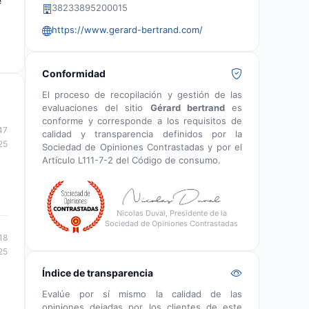
e
38233895200015
https://www.gerard-bertrand.com/
Conformidad
El proceso de recopilación y gestión de las
evaluaciones del sitio
Gérard bertrand
es
conforme y corresponde a los requisitos de
47
calidad y transparencia definidos por la
25
Sociedad de Opiniones Contrastadas y por el
Artículo L111-7-2 del Código de consumo.
Nicolas Duval, Presidente de la
Sociedad de Opiniones Contrastadas
18
25
Índice de transparencia
Evalúe por sí mismo la calidad de las
opiniones dejadas por los clientes de este