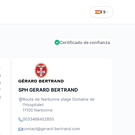
ES
Certificado de confianza
1
4
4
SPH GERARD BERTRAND
7
3
Route de Narbonne plage Domaine de
l'Hospitalet
11100 Narbonne
0033468452850
contact@gerard-bertrand.com