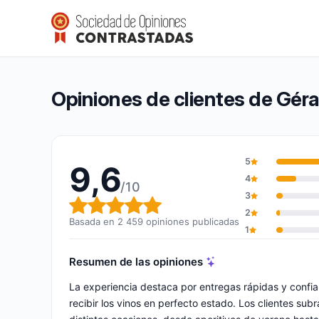
Gérard bertrand
9,6/10
(2 459 opiniones)
Calificación global: 9,6 de 10
Opiniones de clientes de Gér
5
9,6
4
/10
3
Calificación global: 9,6 de 10
2
Basada en 2 459 opiniones publicadas
1
Resumen de las opiniones
La experiencia destaca por entregas rápidas y confia
recibir los vinos en perfecto estado. Los clientes sub