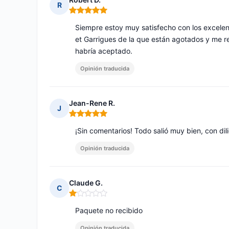
R
Nota: 5 de 5
Siempre estoy muy satisfecho con los excelen
et Garrigues de la que están agotados y me 
habría aceptado.
Opinión traducida
Jean-Rene R.
J
Nota: 5 de 5
¡Sin comentarios! Todo salió muy bien, con dil
Opinión traducida
Claude G.
C
Nota: 1 de 5
Paquete no recibido
Opinión traducida