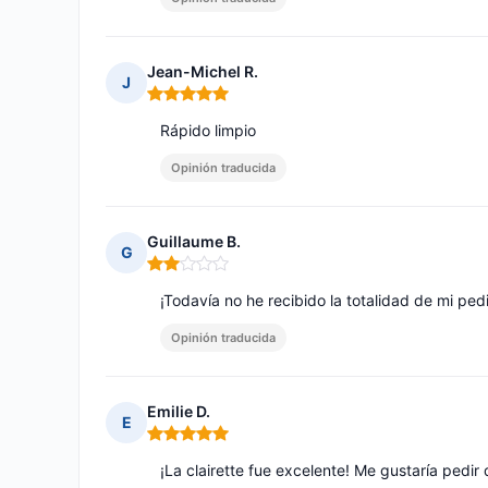
Jean-Michel R.
J
Nota: 5 de 5
Rápido limpio
Opinión traducida
Guillaume B.
G
Nota: 2 de 5
¡Todavía no he recibido la totalidad de mi ped
Opinión traducida
Emilie D.
E
Nota: 5 de 5
¡La clairette fue excelente! Me gustaría pedi