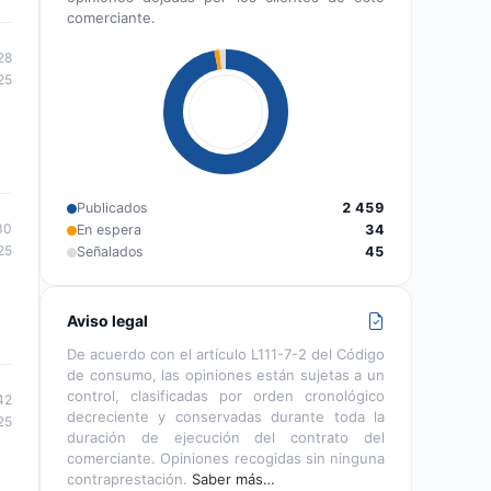
comerciante.
28
25
Publicados
2 459
30
En espera
34
25
Señalados
45
Aviso legal
De acuerdo con el artículo L111-7-2 del Código
de consumo, las opiniones están sujetas a un
control, clasificadas por orden cronológico
42
decreciente y conservadas durante toda la
25
duración de ejecución del contrato del
comerciante. Opiniones recogidas sin ninguna
contraprestación.
Saber más…