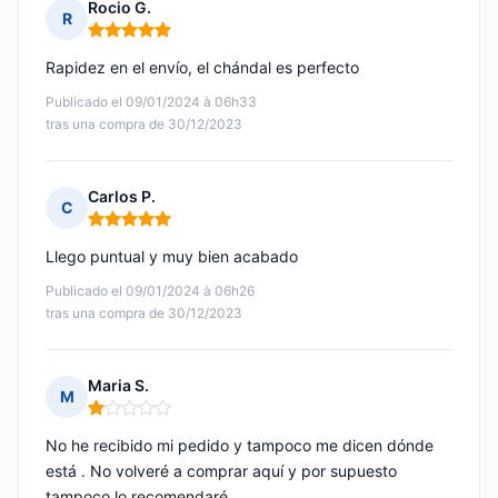
Rocio G.
R
Nota: 5 de 5
Rapidez en el envío, el chándal es perfecto
Publicado el 09/01/2024 à 06h33
tras una compra de 30/12/2023
Carlos P.
C
Nota: 5 de 5
Llego puntual y muy bien acabado
Publicado el 09/01/2024 à 06h26
tras una compra de 30/12/2023
Maria S.
M
Nota: 1 de 5
No he recibido mi pedido y tampoco me dicen dónde
está . No volveré a comprar aquí y por supuesto
tampoco lo recomendaré