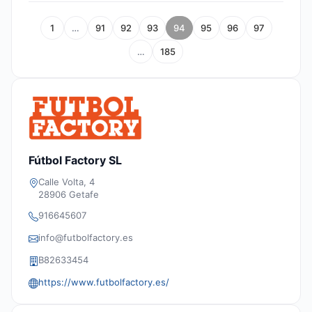
1
…
91
92
93
94
95
96
97
…
185
Fútbol Factory SL
Calle Volta, 4
28906 Getafe
916645607
info@futbolfactory.es
B82633454
https://www.futbolfactory.es/