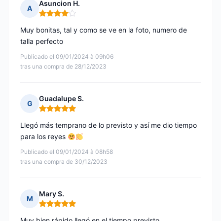
Asuncion H.
A
Nota: 4 de 5
Muy bonitas, tal y como se ve en la foto, numero de
talla perfecto
Publicado el 09/01/2024 à 09h06
tras una compra de 28/12/2023
Guadalupe S.
G
Nota: 5 de 5
Llegó más temprano de lo previsto y así me dio tiempo
para los reyes
Publicado el 09/01/2024 à 08h58
tras una compra de 30/12/2023
Mary S.
M
Nota: 5 de 5
Muy bien,rápido llegó en el tiempo previsto