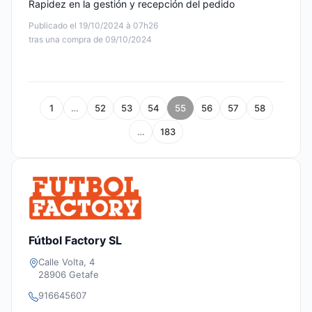
Rapidez en la gestión y recepción del pedido
Publicado el 19/10/2024 à 07h26
tras una compra de 09/10/2024
1
…
52
53
54
55
56
57
58
…
183
Fútbol Factory SL
Calle Volta, 4
28906 Getafe
916645607