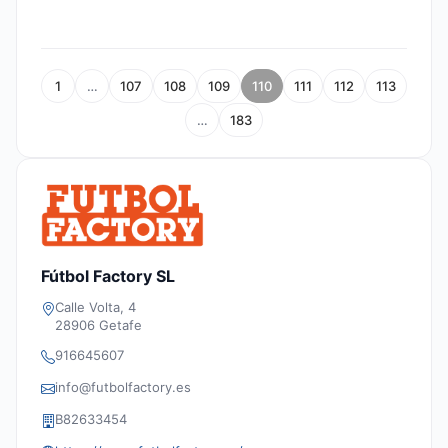
1
…
107
108
109
110
111
112
113
…
183
Fútbol Factory SL
Calle Volta, 4
28906 Getafe
916645607
info@futbolfactory.es
B82633454