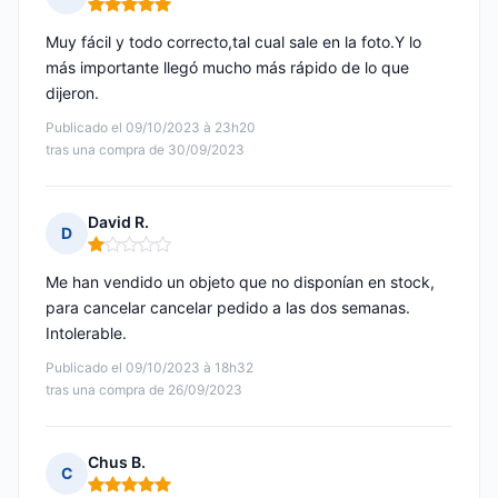
Nota: 5 de 5
Muy fácil y todo correcto,tal cual sale en la foto.Y lo
más importante llegó mucho más rápido de lo que
dijeron.
Publicado el 09/10/2023 à 23h20
tras una compra de 30/09/2023
David R.
D
Nota: 1 de 5
Me han vendido un objeto que no disponían en stock,
para cancelar cancelar pedido a las dos semanas.
Intolerable.
Publicado el 09/10/2023 à 18h32
tras una compra de 26/09/2023
Chus B.
C
Nota: 5 de 5