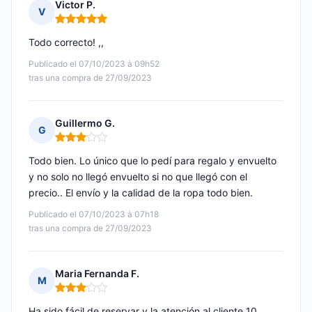
Victor P.
V
Nota: 5 de 5
Todo correcto! ,,
Publicado el 07/10/2023 à 09h52
tras una compra de 27/09/2023
Guillermo G.
G
Nota: 3 de 5
Todo bien. Lo único que lo pedí para regalo y envuelto
y no solo no llegó envuelto si no que llegó con el
precio.. El envío y la calidad de la ropa todo bien.
Publicado el 07/10/2023 à 07h18
tras una compra de 27/09/2023
Maria Fernanda F.
M
Nota: 3 de 5
Ha sido fácil de reservar y la atención al cliente 10