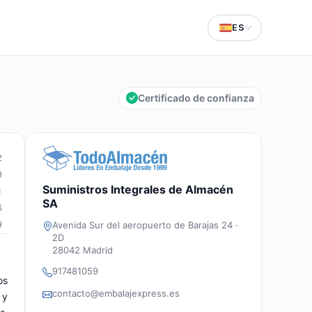
ES
Certificado de confianza
2
9
Suministros Integrales de Almacén
1
SA
6
Avenida Sur del aeropuerto de Barajas 24 ·
9
2D
28042 Madrid
917481059
os
contacto@embalajexpress.es
 y