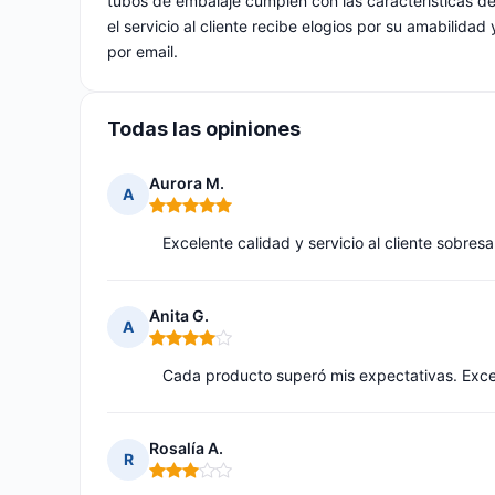
tubos de embalaje cumplen con las características de
el servicio al cliente recibe elogios por su amabilida
por email.
Todas las opiniones
Aurora M.
A
Nota: 5 de 5
Excelente calidad y servicio al cliente sobresa
Anita G.
A
Nota: 4 de 5
Cada producto superó mis expectativas. Excel
Rosalía A.
R
Nota: 3 de 5