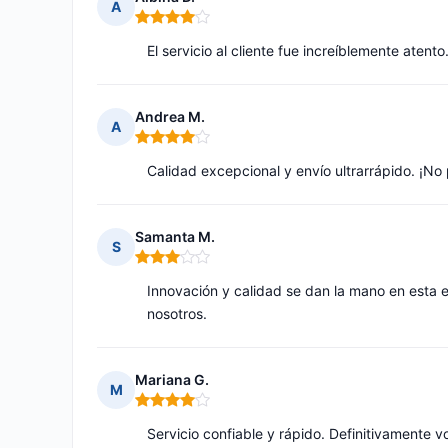
A
Nota: 4 de 5
El servicio al cliente fue increíblemente atent
Andrea M.
A
Nota: 4 de 5
Calidad excepcional y envío ultrarrápido. ¡No 
Samanta M.
S
Nota: 3 de 5
Innovación y calidad se dan la mano en esta 
nosotros.
Mariana G.
M
Nota: 4 de 5
Servicio confiable y rápido. Definitivamente v