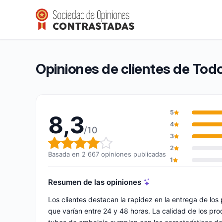
TodoAlmacén
8,3/10
(2 667 opiniones)
Calificación global: 8,3 de 10
Opiniones de clientes de To
5
8,3
4
/10
3
Calificación global: 8,3 de 10
2
Basada en 2 667 opiniones publicadas
1
Resumen de las opiniones
Los clientes destacan la rapidez en la entrega de los
que varían entre 24 y 48 horas. La calidad de los pr