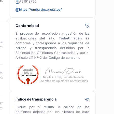
s,
A81912750
https://embalajexpress.es/
Conformidad
El proceso de recopilación y gestión de las
evaluaciones del sitio
TodoAlmacén
es
44
conforme y corresponde a los requisitos de
23
calidad y transparencia definidos por la
Sociedad de Opiniones Contrastadas y por el
Artículo L111-7-2 del Código de consumo.
24
Nicolas Duval, Presidente de la
23
Sociedad de Opiniones Contrastadas
Índice de transparencia
17
Evalúe por sí mismo la calidad de las
23
opiniones dejadas por los clientes de este