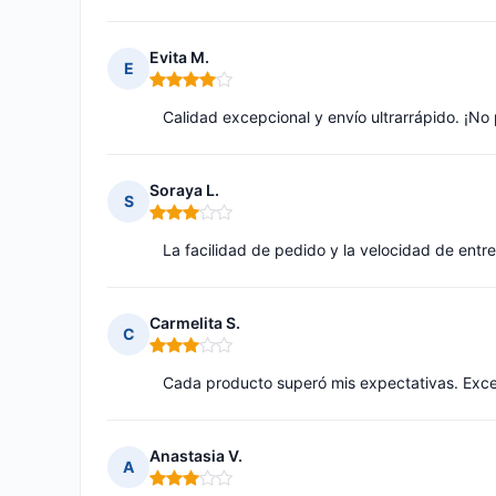
Evita M.
E
Nota: 4 de 5
Calidad excepcional y envío ultrarrápido. ¡No 
Soraya L.
S
Nota: 3 de 5
La facilidad de pedido y la velocidad de en
Carmelita S.
C
Nota: 3 de 5
Cada producto superó mis expectativas. Excel
Anastasia V.
A
Nota: 3 de 5