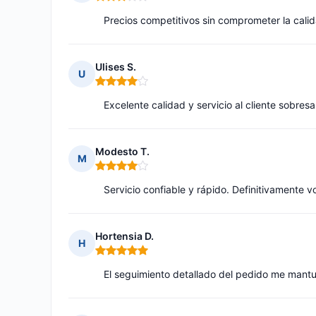
Nota: 3 de 5
Precios competitivos sin comprometer la cali
Ulises S.
U
Nota: 4 de 5
Excelente calidad y servicio al cliente sobresa
Modesto T.
M
Nota: 4 de 5
Servicio confiable y rápido. Definitivamente v
Hortensia D.
H
Nota: 5 de 5
El seguimiento detallado del pedido me mantu