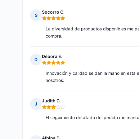
Socorro C.
S
Nota: 5 de 5
La diversidad de productos disponibles me pe
compra.
Débora E.
D
Nota: 5 de 5
Innovación y calidad se dan la mano en esta 
nosotros.
Judith C.
J
Nota: 3 de 5
El seguimiento detallado del pedido me mantu
Albina D.