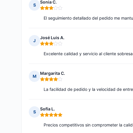
Sonia C.
S
Nota: 3 de 5
El seguimiento detallado del pedido me mantu
José Luis A.
J
Nota: 3 de 5
Excelente calidad y servicio al cliente sobresa
Margarita C.
M
Nota: 4 de 5
La facilidad de pedido y la velocidad de en
Sofía L.
S
Nota: 5 de 5
Precios competitivos sin comprometer la cali