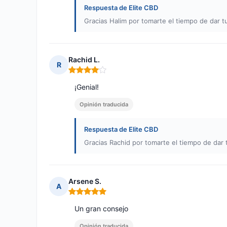
Respuesta de Elite CBD
Gracias Halim por tomarte el tiempo de dar tu
Rachid L.
R
Nota: 4 de 5
¡Genial!
Opinión traducida
Respuesta de Elite CBD
Gracias Rachid por tomarte el tiempo de dar t
Arsene S.
A
Nota: 5 de 5
Un gran consejo
Opinión traducida