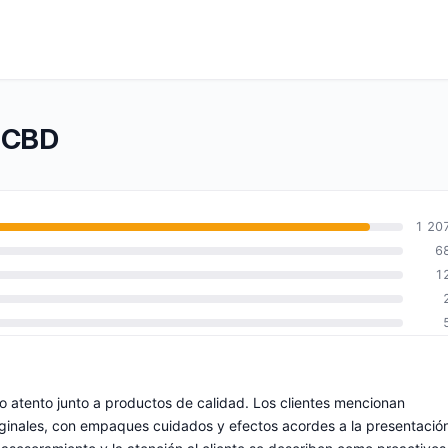
e CBD
1 20
6
1
io atento junto a productos de calidad. Los clientes mencionan
iginales, con empaques cuidados y efectos acordes a la presentació