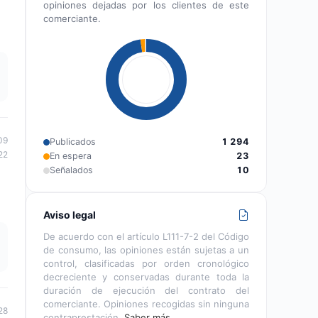
opiniones dejadas por los clientes de este
comerciante.
09
Publicados
1 294
22
En espera
23
Señalados
10
Aviso legal
De acuerdo con el artículo L111-7-2 del Código
de consumo, las opiniones están sujetas a un
control, clasificadas por orden cronológico
decreciente y conservadas durante toda la
duración de ejecución del contrato del
comerciante. Opiniones recogidas sin ninguna
28
contraprestación.
Saber más…