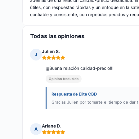
además de una relación calidad-precio destacada. El 
útiles, con respuestas rápidas y un enfoque en la sati
confiable y consistente, con repetidos pedidos y re
Todas las opiniones
Julien S.
J
Nota: 5 de 5
¡¡¡Buena relación calidad-precio!!!
Opinión traducida
Respuesta de Elite CBD
Gracias Julien por tomarte el tiempo de dar t
Ariane D.
A
Nota: 5 de 5