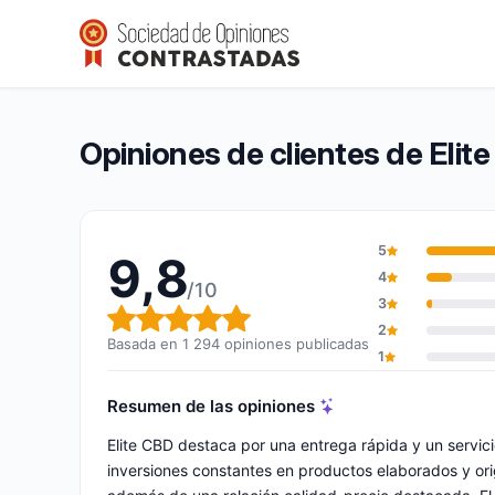
Elite CBD
9,8/10
(1 294 opiniones)
Calificación global: 9,8 de 10
Opiniones de clientes de Elit
5
9,8
4
/10
3
Calificación global: 9,8 de 10
2
Basada en 1 294 opiniones publicadas
1
Resumen de las opiniones
Elite CBD destaca por una entrega rápida y un servic
inversiones constantes en productos elaborados y or