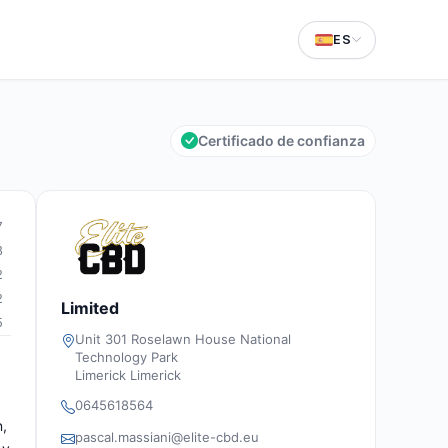
ES
Certificado de confianza
7
8
2
2
Limited
5
Unit 301 Roselawn House National
Technology Park
Limerick Limerick
0645618564
n,
pascal.massiani@elite-cbd.eu