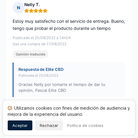
Nelly T.
N
Nota: 5 de 5
Estoy muy satisfecho con el servicio de entrega. Bueno,
tengo que probar el producto durante un tiempo
Publicado el 20/08/2022 à 14h04
tras una compra de 17/08/2022
Opinión traducida
Respuesta de Elite CBD
Publicada el 25/08/2022
Gracias Nelly por tomarte el tiempo de dar tu
opinión, Pascal Elite CBD
Utilizamos cookies con fines de medición de audiencia y
Olivier Y.
mejora de la experiencia del usuario.
O
Nota: 5 de 5
Aceptar
Rechazar
Política de cookies
Gran acogida Gracias