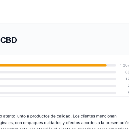
e CBD
1 20
6
1
io atento junto a productos de calidad. Los clientes mencionan
iginales, con empaques cuidados y efectos acordes a la presentació