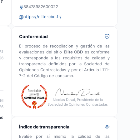
 y
88478982600022
https://elite-cbd.fr/
Conformidad
El proceso de recopilación y gestión de las
evaluaciones del sitio
Elite CBD
es conforme
51
y corresponde a los requisitos de calidad y
26
transparencia definidos por la Sociedad de
Opiniones Contrastadas y por el Artículo L111-
7-2 del Código de consumo.
Nicolas Duval, Presidente de la
46
Sociedad de Opiniones Contrastadas
26
os
Índice de transparencia
Evalúe por sí mismo la calidad de las