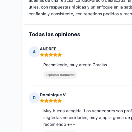
además de una relación calidad-precio destacada. El 
útiles, con respuestas rápidas y un enfoque en la sati
confiable y consistente, con repetidos pedidos y re
Todas las opiniones
ANDREE L.
A
Nota: 5 de 5
Recomiendo, muy atento Gracias
Opinión traducida
Dominique V.
D
Nota: 5 de 5
Muy buena acogida. Los vendedores son prof
según las necesidades, muy amplia gama de pr
recomiendo +++