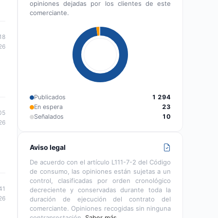
opiniones dejadas por los clientes de este
comerciante.
18
26
Publicados
1 294
En espera
23
05
Señalados
10
26
Aviso legal
De acuerdo con el artículo L111-7-2 del Código
de consumo, las opiniones están sujetas a un
control, clasificadas por orden cronológico
41
decreciente y conservadas durante toda la
26
duración de ejecución del contrato del
comerciante. Opiniones recogidas sin ninguna
contraprestación.
Saber más…