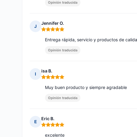
Opinión traducida
Jennifer O.
J
Nota: 5 de 5
Entrega rápida, servicio y productos de cali
Opinión traducida
isa B.
I
Nota: 5 de 5
Muy buen producto y siempre agradable
Opinión traducida
Eric B.
E
Nota: 5 de 5
excelente