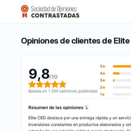
Elite CBD
9,8/10
(1 294 opiniones)
Calificación global: 9,8 de 10
Opiniones de clientes de Elit
5
9,8
4
/10
3
Calificación global: 9,8 de 10
2
Basada en 1 294 opiniones publicadas
1
Resumen de las opiniones
Elite CBD destaca por una entrega rápida y un servic
inversiones constantes en productos elaborados y or