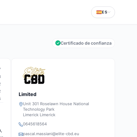
ES
Certificado de confianza
7
8
2
2
Limited
5
Unit 301 Roselawn House National
Technology Park
Limerick Limerick
0645618564
n,
pascal.massiani@elite-cbd.eu