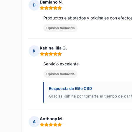
Damiano N.
D
Nota: 5 de 5
Productos elaborados y originales con efecto
Opinión traducida
Kahina lilia G.
K
Nota: 5 de 5
Servicio excelente
Opinión traducida
Respuesta de Elite CBD
Gracias Kahina por tomarte el tiempo de dar t
Anthony M.
A
Nota: 5 de 5