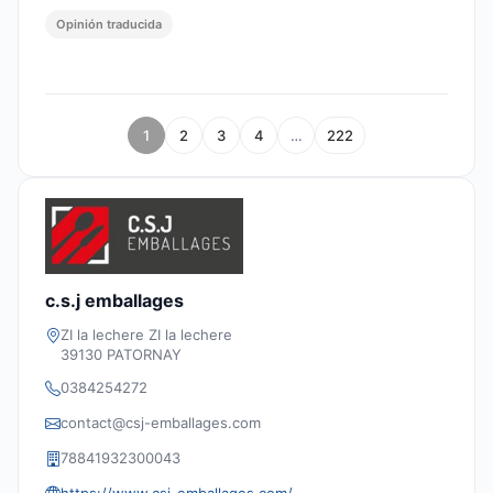
Opinión traducida
1
2
3
4
…
222
c.s.j emballages
ZI la lechere ZI la lechere
39130 PATORNAY
0384254272
contact@csj-emballages.com
78841932300043
https://www.csj-emballages.com/