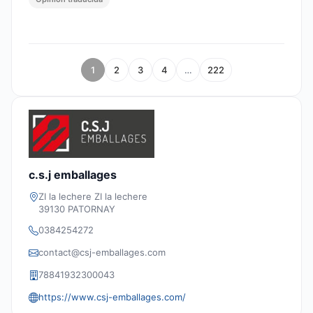
1
2
3
4
…
222
c.s.j emballages
ZI la lechere ZI la lechere
39130 PATORNAY
0384254272
contact@csj-emballages.com
78841932300043
https://www.csj-emballages.com/