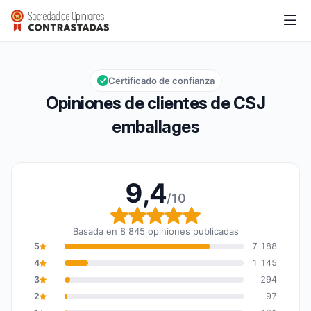
CSJ emballages
9,4/10
Calificación global: 9,4 de 10
Certificado de confianza
Opiniones de clientes de CSJ
emballages
9,4
/10
Calificación global: 9,4
Basada en 8 845 opiniones publicadas
5
7 188
4
1 145
3
294
2
97