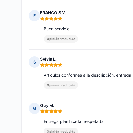
FRANCOIS V.
F
Nota: 5 de 5
Buen servicio
Opinión traducida
Sylvia L.
S
Nota: 5 de 5
Artículos conformes a la descripción, entreg
Opinión traducida
Guy M.
G
Nota: 5 de 5
Entrega planificada, respetada
Opinión traducida