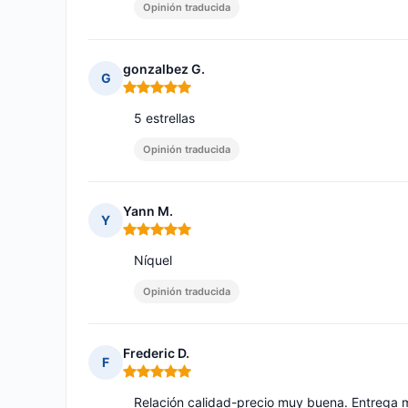
Opinión traducida
gonzalbez G.
G
Nota: 5 de 5
5 estrellas
Opinión traducida
Yann M.
Y
Nota: 5 de 5
Níquel
Opinión traducida
Frederic D.
F
Nota: 5 de 5
Relación calidad-precio muy buena. Entrega mu