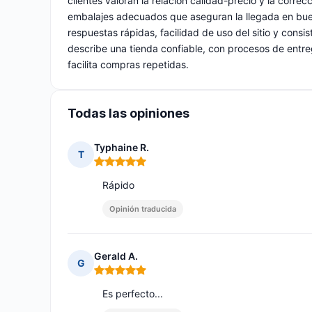
clientes valoran la relación calidad-precio y la corr
embalajes adecuados que aseguran la llegada en buenas
respuestas rápidas, facilidad de uso del sitio y consis
describe una tienda confiable, con procesos de entr
facilita compras repetidas.
Todas las opiniones
Typhaine R.
T
Nota: 5 de 5
Rápido
Opinión traducida
Gerald A.
G
Nota: 5 de 5
Es perfecto...