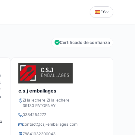
ES
Certificado de confianza
1
5
4
7
c.s.j emballages
9
ZI la lechere ZI la lechere
39130 PATORNAY
0384254272
to
contact@csj-emballages.com
78841932300043