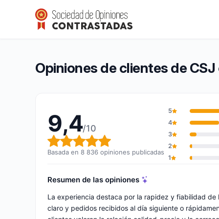
CSJ emballages
9,4/10
(8 836 opiniones)
Calificación global: 9,4 de 10
Opiniones de clientes de CSJ
5
9,4
4
/10
3
Calificación global: 9,4 de 10
2
Basada en 8 836 opiniones publicadas
1
Resumen de las opiniones
La experiencia destaca por la rapidez y fiabilidad de
claro y pedidos recibidos al día siguiente o rápidame