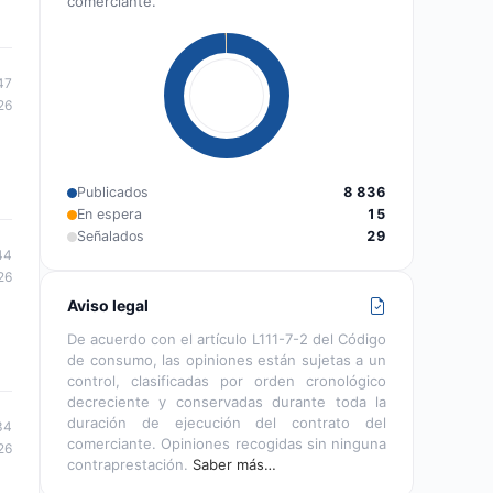
comerciante.
47
26
Publicados
8 836
En espera
15
Señalados
29
44
26
Aviso legal
De acuerdo con el artículo L111-7-2 del Código
de consumo, las opiniones están sujetas a un
control, clasificadas por orden cronológico
decreciente y conservadas durante toda la
duración de ejecución del contrato del
34
comerciante. Opiniones recogidas sin ninguna
26
contraprestación.
Saber más…