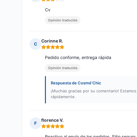
Nota: 3 de 5
Cv
Opinión traducida
Corinne R.
C
Nota: 5 de 5
Pedido conforme, entrega rápida
Opinión traducida
Respuesta de Cosmé’Chic
¡Muchas gracias por su comentario! Estamo
rápidamente.
florence V.
F
Nota: 5 de 5
Reactivo al envío de los pedidos. Sitio seguro.