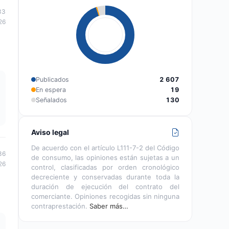
33
26
Publicados
2 607
En espera
19
Señalados
130
Aviso legal
De acuerdo con el artículo L111-7-2 del Código
36
de consumo, las opiniones están sujetas a un
26
control, clasificadas por orden cronológico
decreciente y conservadas durante toda la
duración de ejecución del contrato del
comerciante. Opiniones recogidas sin ninguna
contraprestación.
Saber más…