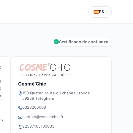
ES
Certificado de confianza
2
4
6
Cosmé'Chic
5
150 Quater, route du chapeau rouge
0
59229 Teteghem
0328205008
contact@cosmechic.fr
es
82537405100035