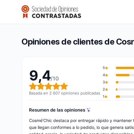
Cosmé’Chic
9,4/10
(2 607 opiniones)
Calificación global: 9,4 de 10
Opiniones de clientes de Cos
5
9,4
4
/10
3
Calificación global: 9,4 de 10
2
Basada en 2 607 opiniones publicadas
1
Resumen de las opiniones
Cosmé'Chic destaca por entregar rápido y mantener 
que llegan conformes a lo pedido, lo que genera satis