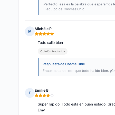
¡Perfecto, esa es la palabra que esperamos l
El equipo de Cosmés'Chic
Michèle P.
M
Nota: 5 de 5
Todo salió bien
Opinión traducida
Respuesta de Cosmé’Chic
Encantados de leer que todo ha ido bien. ¡G
Emilie B.
E
Nota: 4 de 5
Súper rápido. Todo está en buen estado. Grac
Emy