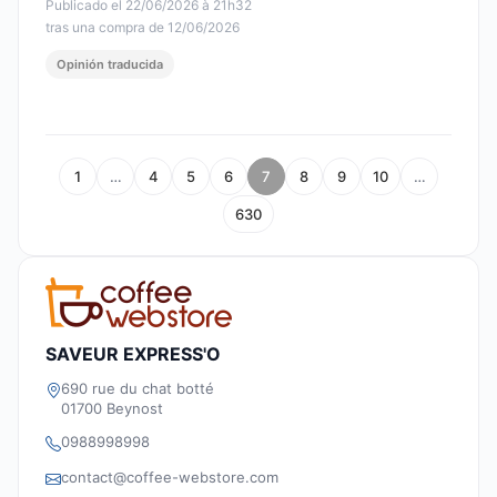
Publicado el 22/06/2026 à 21h32
tras una compra de 12/06/2026
Opinión traducida
1
…
4
5
6
7
8
9
10
…
630
SAVEUR EXPRESS'O
690 rue du chat botté
01700 Beynost
0988998998
contact@coffee-webstore.com