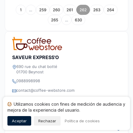
1
…
259
260
261
262
263
264
265
…
630
SAVEUR EXPRESS'O
690 rue du chat botté
01700 Beynost
0988998998
contact@coffee-webstore.com
41771540600043
Utilizamos cookies con fines de medición de audiencia y
https://www.coffee-webstore.es/
mejora de la experiencia del usuario.
Aceptar
Rechazar
Política de cookies
Conformidad