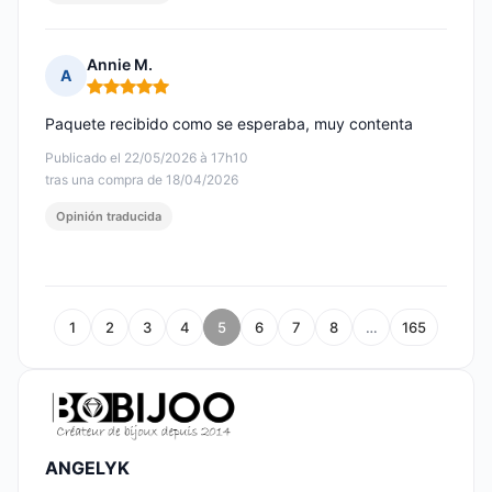
Annie M.
A
Nota: 5 de 5
Paquete recibido como se esperaba, muy contenta
Publicado el 22/05/2026 à 17h10
tras una compra de 18/04/2026
Opinión traducida
1
2
3
4
5
6
7
8
…
165
ANGELYK