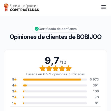
BOBIJOO
9,7/10
Calificación global: 9,7 de 10
Certificado de confianza
Opiniones de clientes de BOBIJOO
9,7
/10
Calificación global: 9,7
Basada en 6 571 opiniones publicadas
5
5 973
4
391
3
106
2
40
1
61