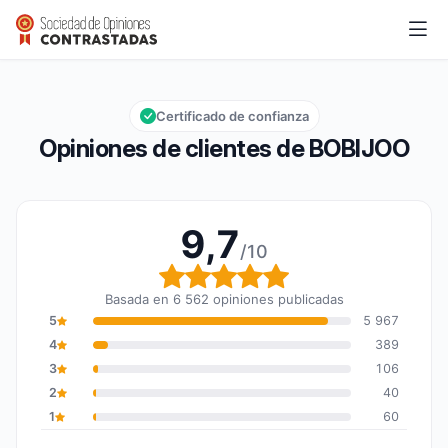
BOBIJOO
9,7/10
Calificación global: 9,7 de 10
Certificado de confianza
Opiniones de clientes de BOBIJOO
9,7
/10
Calificación global: 9,7
Basada en 6 562 opiniones publicadas
5
5 967
4
389
3
106
2
40
1
60