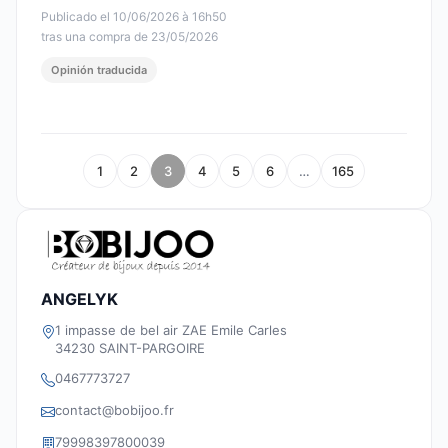
Publicado el 10/06/2026 à 16h50
tras una compra de 23/05/2026
Opinión traducida
1
2
3
4
5
6
…
165
ANGELYK
1 impasse de bel air ZAE Emile Carles
34230 SAINT-PARGOIRE
0467773727
contact@bobijoo.fr
79998397800039