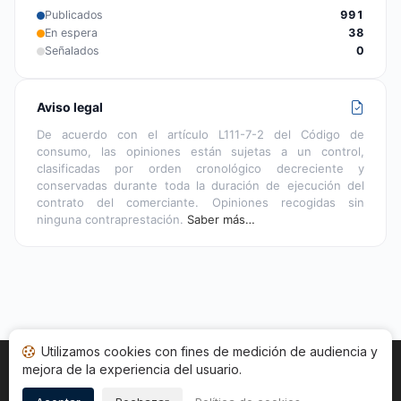
Publicados
991
En espera
38
Señalados
0
Aviso legal
De acuerdo con el artículo L111-7-2 del Código de
consumo, las opiniones están sujetas a un control,
clasificadas por orden cronológico decreciente y
conservadas durante toda la duración de ejecución del
contrato del comerciante. Opiniones recogidas sin
ninguna contraprestación.
Saber más…
Utilizamos cookies con fines de medición de audiencia y
mejora de la experiencia del usuario.
Inicio
Estado opiniones
Categorías
CGU
Cookies
Legal