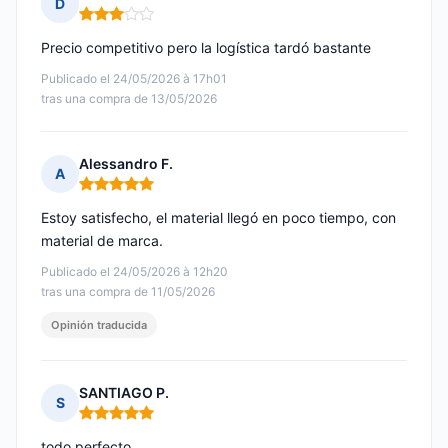
D
Nota: 3 de 5
Precio competitivo pero la logística tardó bastante
Publicado el 24/05/2026 à 17h01
tras una compra de 13/05/2026
Alessandro F.
A
Nota: 5 de 5
Estoy satisfecho, el material llegó en poco tiempo, con
material de marca.
Publicado el 24/05/2026 à 12h20
tras una compra de 11/05/2026
Opinión traducida
SANTIAGO P.
S
Nota: 5 de 5
todo perfecto