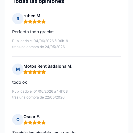
Todas las opiniones
ruben M.
R
Nota: 5 de 5
Perfecto todo gracias
Publicado el 04/06/2026 à 06h19
tras una compra de 24/05/2026
Motos Rent Badalona M.
M
Nota: 5 de 5
todo ok
Publicado el 01/06/2026 à 14h08
tras una compra de 22/05/2026
Oscar F.
O
Nota: 5 de 5
Servicio inmejorable, muy rapido