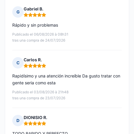
Gabriel B.
G
Nota: 5 de 5
Rápido y sin problemas
Publicado el 06/08/2026 à 08h31
tras una compra de 24/07/2026
Carlos R.
C
Nota: 5 de 5
Rapidísimo y una atención increíble Da gusto tratar con
gente seria como esta
Publicado el 03/08/2026 à 21h48
tras una compra de 23/07/2026
DIONISIO R.
D
Nota: 5 de 5
TODO RAPIDO Y PERFECTO