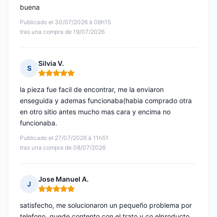
buena
Publicado el 30/07/2026 à 06h15
tras una compra de 19/07/2026
Silvia V.
S
Nota: 5 de 5
la pieza fue facil de encontrar, me la enviaron
enseguida y ademas funcionaba(habia comprado otra
en otro sitio antes mucho mas cara y encima no
funcionaba.
Publicado el 27/07/2026 à 11h51
tras una compra de 08/07/2026
Jose Manuel A.
J
Nota: 5 de 5
satisfecho, me solucionaron un pequeño problema por
telefono, quede contento con el trato y co elproducto