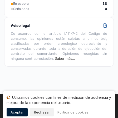
En espera
38
Señalados
0
Aviso legal
De acuerdo con el artículo L111-7-2 del Código de
consumo, las opiniones están sujetas a un control,
clasificadas por orden cronológico decreciente y
conservadas durante toda la duración de ejecución del
contrato del comerciante. Opiniones recogidas sin
ninguna contraprestación.
Saber más…
Utilizamos cookies con fines de medición de audiencia y
mejora de la experiencia del usuario.
Inicio
Estado opiniones
Categorías
CGU
Cookies
Legal
Aceptar
Rechazar
Política de cookies
Copyright © 2026
Sociedad de Opiniones Contrastadas
.