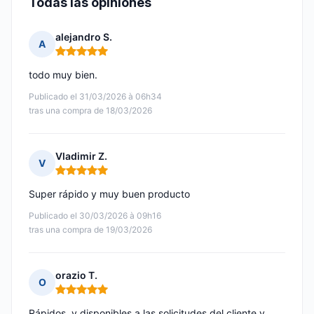
Todas las opiniones
alejandro S.
A
Nota: 5 de 5
todo muy bien.
Publicado el 31/03/2026 à 06h34
tras una compra de 18/03/2026
Vladimir Z.
V
Nota: 5 de 5
Super rápido y muy buen producto
Publicado el 30/03/2026 à 09h16
tras una compra de 19/03/2026
orazio T.
O
Nota: 5 de 5
Rápidos, y disponibles a las solicitudes del cliente y