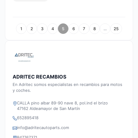
1
2
3
4
5
6
7
8
…
25
ADRITEC RECAMBIOS
En Adritec somos especialistas en recambios para motos
y coches.
CALLA pino albar 89-90 nave 8, pol.ind el brizo
47162 Aldeamayor de San Martín
652895418
info@adritecautoparts.com
B47767371