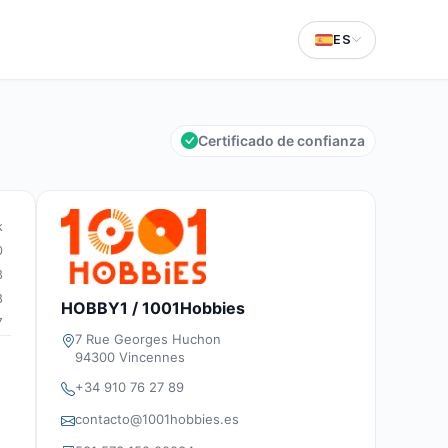
ES
Certificado de confianza
k
0
3
8
HOBBY1 / 1001Hobbies
7
7 Rue Georges Huchon
94300 Vincennes
+34 910 76 27 89
contacto@1001hobbies.es