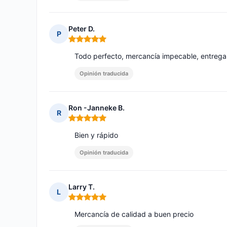
Peter D.
P
Nota: 5 de 5
Todo perfecto, mercancía impecable, entrega
Opinión traducida
Ron -Janneke B.
R
Nota: 5 de 5
Bien y rápido
Opinión traducida
Larry T.
L
Nota: 5 de 5
Mercancía de calidad a buen precio