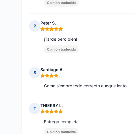
Opinión traducida
Peter S.
P
Nota: 5 de 5
¡Tarde pero bien!
Opinión traducida
Santiago A.
S
Nota: 4 de 5
Como siempre todo correcto aunque lento
THIERRY L.
T
Nota: 5 de 5
Entrega completa
Opinión traducida