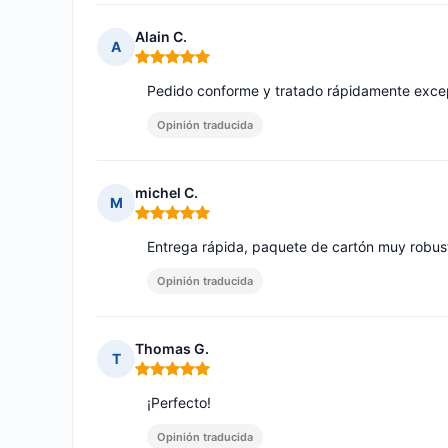
Alain C.
A
Nota: 5 de 5
Pedido conforme y tratado rápidamente excep
Opinión traducida
michel C.
M
Nota: 5 de 5
Entrega rápida, paquete de cartón muy robus
Opinión traducida
Thomas G.
T
Nota: 5 de 5
¡Perfecto!
Opinión traducida