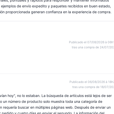
ales, puntuales y rápidos para responder y mantener informados
on ejemplos de envío expedito y paquetes recibidos en buen estado,
ación proporcionada generan confianza en la experiencia de compra.
Publicado el 07/08/2026 à 06h
tras una compra de 24/07/20
Publicado el 06/08/2026 à 18h
tras una compra de 18/07/20
ían hoy", no lo estaban. La búsqueda de artículos está lejos de ser
o o un número de producto solo muestra toda una categoría de
aún requería buscar en múltiples páginas web. Después de enviar un
 pedido y cuatro días en enviar el segundo. La información del