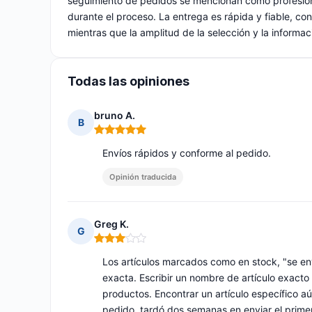
seguimiento de pedidos se mencionan como profesion
durante el proceso. La entrega es rápida y fiable, c
mientras que la amplitud de la selección y la inform
Todas las opiniones
bruno A.
B
Nota: 5 de 5
Envíos rápidos y conforme al pedido.
Opinión traducida
Greg K.
G
Nota: 3 de 5
Los artículos marcados como en stock, "se env
exacta. Escribir un nombre de artículo exact
productos. Encontrar un artículo específico 
pedido, tardó dos semanas en enviar el primer