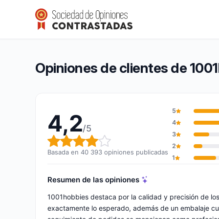
1001hobbies
4,2/5
(40 393 opiniones)
Calificación global: 4,2 de 5
Opiniones de clientes de 100
5
4,2
4
/5
3
Calificación global: 4,2 de 5
2
Basada en 40 393 opiniones publicadas
1
Resumen de las opiniones
1001hobbies destaca por la calidad y precisión de los
exactamente lo esperado, además de un embalaje cuidad