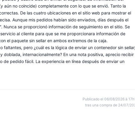
 (y aún no coincide) completamente con lo que se envió. Tanto la
orrectas. De las cuatro ubicaciones en el sitio web para mostrar el
recisa. Aunque mis pedidos habían sido enviados, días después el
 Nunca se proporcionó información de seguimiento en el sitio. Se
l servicio al cliente para que se me proporcionara información de
con el paquete sin sellar en ambos extremos de la caja.
faltantes, pero ¿cuál es la lógica de enviar un contenedor sin sellar
y doblada, internacionalmente? En una nota positiva, aprecio recibir
so de pedido fácil. La experiencia en línea después de enviar un
Publicado el 06/08/2026 à 17h
tras una compra de 24/07/20