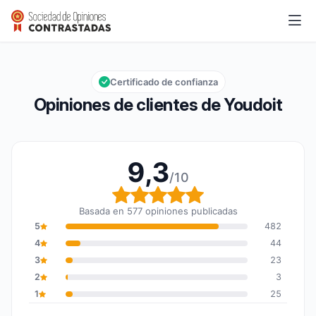
Youdoit
9,3/10
Calificación global: 9,3 de 10
Certificado de confianza
Opiniones de clientes de Youdoit
9,3
/10
Calificación global: 9,3
Basada en 577 opiniones publicadas
5
482
4
44
3
23
2
3
1
25