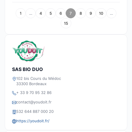
1
…
4
5
6
7
8
9
10
…
15
SAS BIO DUO
102 bis Cours du Médoc
33300 Bordeaux
+ 33 9 70 95 32 86
contact@youdoit.fr
532 644 887 000 20
https://youdoit.fr/