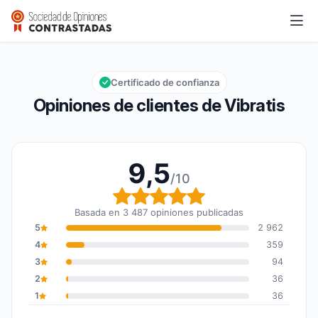
Vibratis
9,5/10
Calificación global: 9,5 de 10
Certificado de confianza
Opiniones de clientes de Vibratis
9,5
/10
Calificación global: 9,5
Basada en 3 487 opiniones publicadas
5
2 962
4
359
3
94
2
36
1
36