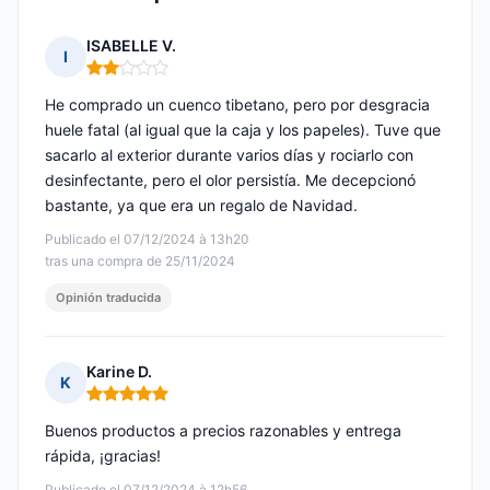
ISABELLE V.
I
Nota: 2 de 5
He comprado un cuenco tibetano, pero por desgracia
huele fatal (al igual que la caja y los papeles). Tuve que
sacarlo al exterior durante varios días y rociarlo con
desinfectante, pero el olor persistía. Me decepcionó
bastante, ya que era un regalo de Navidad.
Publicado el 07/12/2024 à 13h20
tras una compra de 25/11/2024
Opinión traducida
Karine D.
K
Nota: 5 de 5
Buenos productos a precios razonables y entrega
rápida, ¡gracias!
Publicado el 07/12/2024 à 12h56