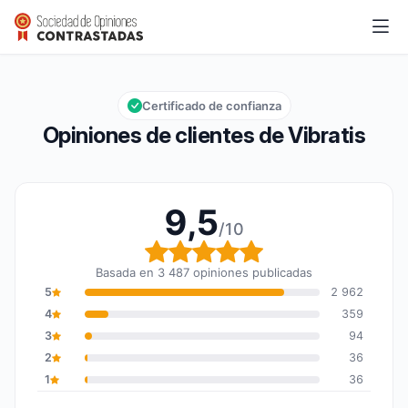
Vibratis
9,5/10
Calificación global: 9,5 de 10
Certificado de confianza
Opiniones de clientes de Vibratis
9,5
/10
Calificación global: 9,5
Basada en 3 487 opiniones publicadas
5
2 962
4
359
3
94
2
36
1
36