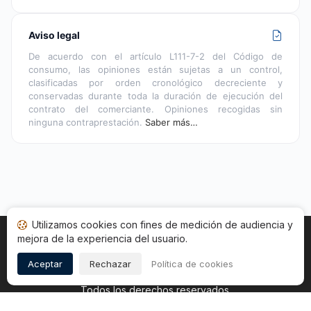
Aviso legal
De acuerdo con el artículo L111-7-2 del Código de
consumo, las opiniones están sujetas a un control,
clasificadas por orden cronológico decreciente y
conservadas durante toda la duración de ejecución del
contrato del comerciante. Opiniones recogidas sin
ninguna contraprestación.
Saber más…
Utilizamos cookies con fines de medición de audiencia y
mejora de la experiencia del usuario.
Inicio
Estado opiniones
Categorías
CGU
Cookies
Legal
Aceptar
Rechazar
Política de cookies
Copyright © 2026
Sociedad de Opiniones Contrastadas
.
Todos los derechos reservados.