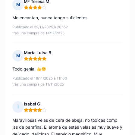
Mª Teresa M.
M
Nota: 4 de 5
Me encantan, nunca tengo suficientes.
Publicado el 29/11/2025 à 20h52
tras una compra de 14/11/2025
Maria Luisa B.
M
Nota: 5 de 5
Todo genial
Publicado el 18/11/2025 à 11h00
tras una compra de 11/11/2025
Isabel G.
I
Nota: 4 de 5
Maravillosas velas de cera de abeja, no toxicas como
las de parafina. El aroma de estas velas es muy suave y
delicado, delicioso. El servicio magnifico. Muy