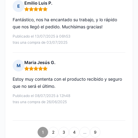
Emilio Luis P.
E
Nota: 5 de 5
Fantástico, nos ha encantado su trabajo, y lo rápido
que nos llegó el pedido. Muchísimas gracias!
Publicado el 13/07/2025 à 06h53
tras una compra de 03/07/2025
Maria Jesús G.
M
Nota: 5 de 5
Estoy muy contenta con el producto recibido y seguro
que no será el último.
Publicado el 08/07/2025 à 12h48
tras una compra de 26/06/2025
1
2
3
4
…
9