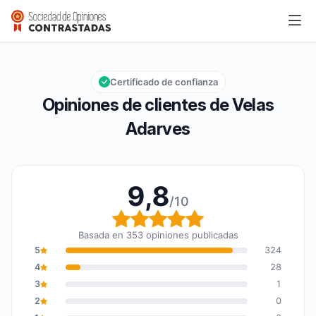
Velas Adarves
9,8/10
Calificación global: 9,8 de 10
Certificado de confianza
Opiniones de clientes de Velas
Adarves
9,8
/10
Calificación global: 9,8
Basada en 353 opiniones publicadas
5
324
4
28
3
1
2
0