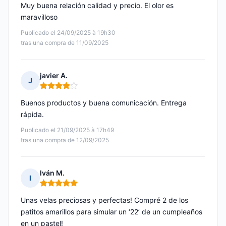
Muy buena relación calidad y precio. El olor es
maravilloso
Publicado el 24/09/2025 à 19h30
tras una compra de 11/09/2025
javier A.
J
Nota: 4 de 5
Buenos productos y buena comunicación. Entrega
rápida.
Publicado el 21/09/2025 à 17h49
tras una compra de 12/09/2025
Iván M.
I
Nota: 5 de 5
Unas velas preciosas y perfectas! Compré 2 de los
patitos amarillos para simular un ‘22’ de un cumpleaños
en un pastel!