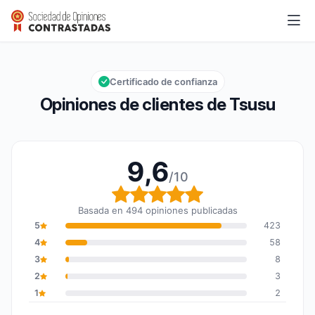
Tsusu
9,6/10
Calificación global: 9,6 de 10
Certificado de confianza
Opiniones de clientes de Tsusu
9,6
/10
Calificación global: 9,6
Basada en 494 opiniones publicadas
5
423
4
58
3
8
2
3
1
2