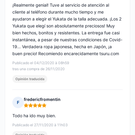
¡Realmente genial! Tuve al servicio de atención al
cliente al teléfono durante mucho tiempo y me
ayudaron a elegir el Yukata de la talla adecuada. ¡Los 2
Yukata que elegí son absolutamente preciosos! Muy
bien hechos, bonitos y resistentes. La entrega fue casi
instantánea, a pesar de nuestras condiciones de Covid-
19... Verdadera ropa japonesa, hecha en Japón, ¡a
buen precio! Recomiendo encarecidamente tsuru.com
Publicado el 04/12/2020 à 08h59
tras una compra de 26/11/2020
Opinión traducida
fredericfromentin
F
Nota: 5 de 5
Todo ha ido muy bien.
Publicado el 27/11/2020 à 11h03