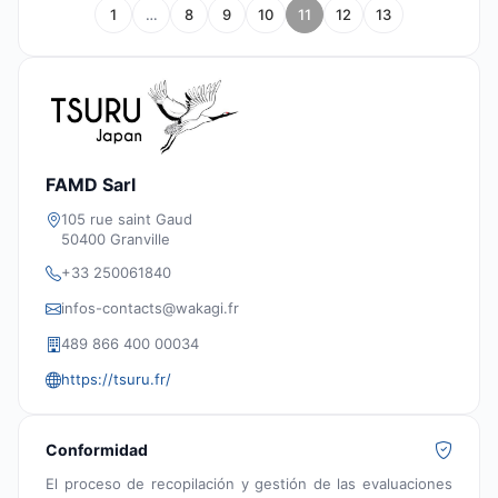
1
…
8
9
10
11
12
13
FAMD Sarl
105 rue saint Gaud
50400 Granville
+33 250061840
infos-contacts@wakagi.fr
489 866 400 00034
https://tsuru.fr/
Conformidad
El proceso de recopilación y gestión de las evaluaciones