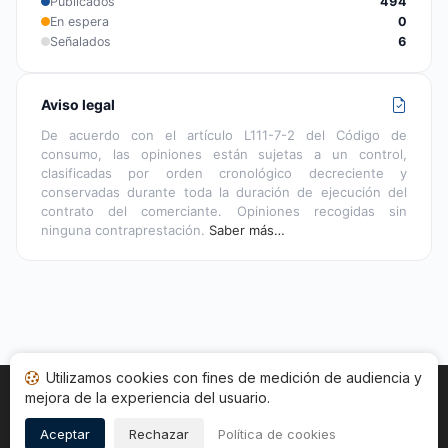
Publicados
494
En espera
0
Señalados
6
Aviso legal
De acuerdo con el artículo L111-7-2 del Código de
consumo, las opiniones están sujetas a un control,
clasificadas por orden cronológico decreciente y
conservadas durante toda la duración de ejecución del
contrato del comerciante. Opiniones recogidas sin
ninguna contraprestación.
Saber más…
Utilizamos cookies con fines de medición de audiencia y
mejora de la experiencia del usuario.
Inicio
Estado opiniones
Categorías
CGU
Cookies
Legal
Aceptar
Rechazar
Política de cookies